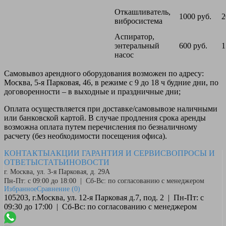
Откашливатель,
1000 руб.
2
вибросистема
Аспиратор,
энтеральный
600 руб.
1
насос
Самовывоз
арендного оборудования возможен по адресу:
Москва, 5-я Парковая, 46, в режиме с 9 до 18 ч будние дни, по
договоренности – в выходные и праздничные дни;
Оплата
осуществляется при доставке/самовывозе наличными
или банковской картой. В случае продления срока аренды
возможна оплата путем перечисления по безналичному
расчету (без необходимости посещения офиса).
КОНТАКТЫ
АКЦИИ
ГАРАНТИЯ И СЕРВИС
ВОПРОСЫ И
ОТВЕТЫ
СТАТЬИ
НОВОСТИ
г. Москва, ул. 3-я Парковая, д. 29А
Пн-Пт: с 09:00 до 18:00 | Сб-Вс: по согласованию с менеджером
Избранное
Сравнение
(0)
105203, г.Москва, ул. 12-я Парковая д.7, под. 2 | Пн-Пт: с
09:30 до 17:00 | Сб-Вс: по согласованию с менеджером