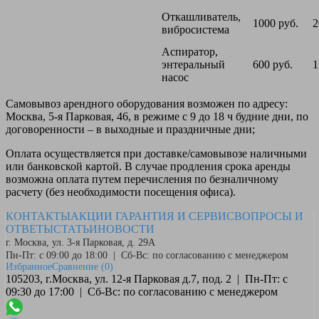
Откашливатель,
1000 руб.
2
вибросистема
Аспиратор,
энтеральный
600 руб.
1
насос
Самовывоз
арендного оборудования возможен по адресу:
Москва, 5-я Парковая, 46, в режиме с 9 до 18 ч будние дни, по
договоренности – в выходные и праздничные дни;
Оплата
осуществляется при доставке/самовывозе наличными
или банковской картой. В случае продления срока аренды
возможна оплата путем перечисления по безналичному
расчету (без необходимости посещения офиса).
КОНТАКТЫ
АКЦИИ
ГАРАНТИЯ И СЕРВИС
ВОПРОСЫ И
ОТВЕТЫ
СТАТЬИ
НОВОСТИ
г. Москва, ул. 3-я Парковая, д. 29А
Пн-Пт: с 09:00 до 18:00 | Сб-Вс: по согласованию с менеджером
Избранное
Сравнение
(0)
105203, г.Москва, ул. 12-я Парковая д.7, под. 2 | Пн-Пт: с
09:30 до 17:00 | Сб-Вс: по согласованию с менеджером