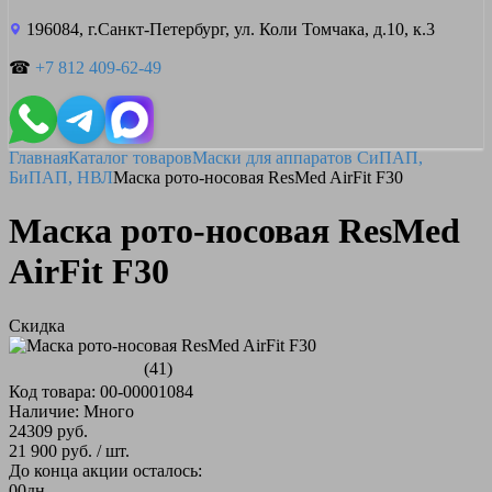
196084, г.Санкт-Петербург, ул. Коли Томчака, д.10, к.3
☎
+7 812 409-62-49
Главная
Каталог товаров
Маски для аппаратов СиПАП,
БиПАП, НВЛ
Маска рото-носовая ResMed AirFit F30
Маска рото-носовая ResMed
AirFit F30
Скидка
(41)
Код товара: 00-00001084
Наличие: Много
24309 руб.
21 900 руб.
/ шт.
До конца акции осталось:
00
дн.