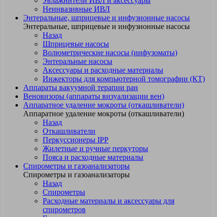
Увлажнители ИВЛ и аксессуары
Неинвазивные ИВЛ
Энтеральные, шприцевые и инфузионные насосы
Энтеральные, шприцевые и инфузионные насосы
Назад
Шприцевые насосы
Волюметрические насосы (инфузоматы)
Энтеральные насосы
Аксессуары и расходные материалы
Инжекторы для компьютерной томографии (КТ)
Аппараты вакуумной терапии ран
Веновизоры (аппараты визуализации вен)
Аппаратное удаление мокроты (откашливатели)
Аппаратное удаление мокроты (откашливатели)
Назад
Откашливатели
Перкуссионеры IPP
Жилетные и ручные перкуторы
Пояса и расходные материалы
Спирометры и газоанализаторы
Спирометры и газоанализаторы
Назад
Спирометры
Расходные материалы и аксессуары для
спирометров