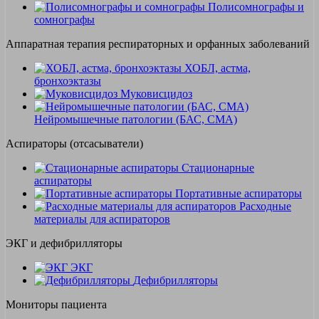
Полисомнографы и
сомнографы
Аппаратная терапия респираторных и орфанных заболеваний
ХОБЛ, астма,
бронхоэктазы
Муковисцидоз
Нейромышечные патологии (БАС, СМА)
Аспираторы (отсасыватели)
Стационарные
аспираторы
Портативные аспираторы
Расходные
материалы для аспираторов
ЭКГ и дефибрилляторы
ЭКГ
Дефибрилляторы
Мониторы пациента