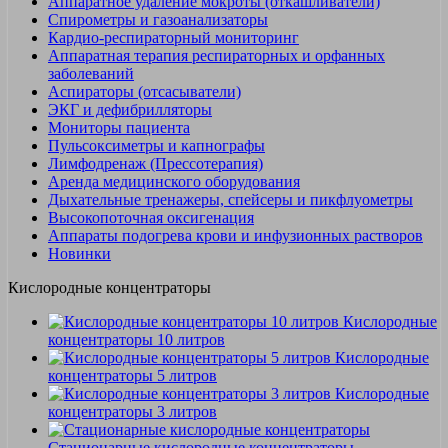
Аппаратное удаление мокроты (откашливатели)
Спирометры и газоанализаторы
Кардио-респираторный мониторинг
Аппаратная терапия респираторных и орфанных
заболеваний
Аспираторы (отсасыватели)
ЭКГ и дефибрилляторы
Мониторы пациента
Пульсоксиметры и капнографы
Лимфодренаж (Прессотерапия)
Аренда медицинского оборудования
Дыхательные тренажеры, спейсеры и пикфлуометры
Высокопоточная оксигенация
Аппараты подогрева крови и инфузионных растворов
Новинки
Кислородные концентраторы
Кислородные
концентраторы 10 литров
Кислородные
концентраторы 5 литров
Кислородные
концентраторы 3 литров
Стационарные кислородные концентраторы