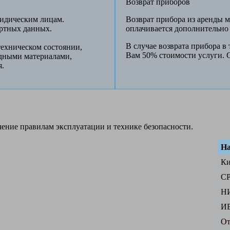
Возврат приборов
ридическим лицам.
Возврат прибора из аренды м
ортных данных.
оплачивается дополнительно 
В случае возврата прибора в
техническом состоянии,
Вам 50% стоимости услуги. С
дными материалами,
я.
чение правилам эксплуатации и технике безопасности.
На
Ки
C
Н
И
От