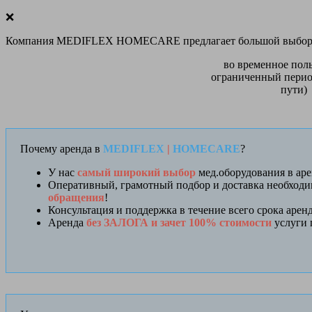
❌
Компания MEDIFLEX HOMECARE предлагает большой выбор меди
во временное пол
ограниченный перио
пути)
Почему аренда в
MEDIFLEX
|
HOMECARE
?
У нас
самый широкий выбор
мед.оборудования в аре
Оперативный, грамотный подбор и доставка необход
обращения
!
Консультация и поддержка в течение всего срока арен
Аренда
без ЗАЛОГА и зачет 100% стоимости
услуги 