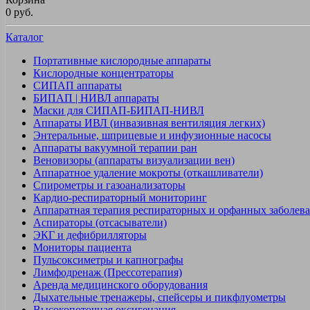
0 руб.
Каталог
Портативные кислородные аппараты
Кислородные концентраторы
СИПАП аппараты
БИПАП | НИВЛ аппараты
Маски для СИПАП-БИПАП-НИВЛ
Аппараты ИВЛ (инвазивная вентиляция легких)
Энтеральные, шприцевые и инфузионные насосы
Аппараты вакуумной терапии ран
Веновизоры (аппараты визуализации вен)
Аппаратное удаление мокроты (откашливатели)
Спирометры и газоанализаторы
Кардио-респираторный мониторинг
Аппаратная терапия респираторных и орфанных заболев
Аспираторы (отсасыватели)
ЭКГ и дефибрилляторы
Мониторы пациента
Пульсоксиметры и капнографы
Лимфодренаж (Прессотерапия)
Аренда медицинского оборудования
Дыхательные тренажеры, спейсеры и пикфлуометры
Высокопоточная оксигенация