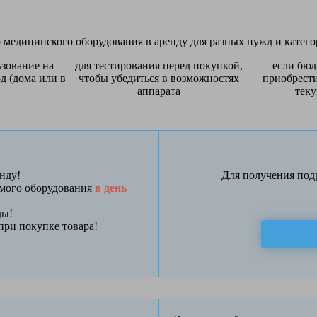
цинского оборудования в аренду для разных нужд и категори
ьзование на
для тестирования перед покупкой,
если бюд
д (дома или в
чтобы убедиться в возможностях
приобрести
аппарата
тек
нду!
Для получения под
имого оборудования
в день
ды!
при покупке товара!