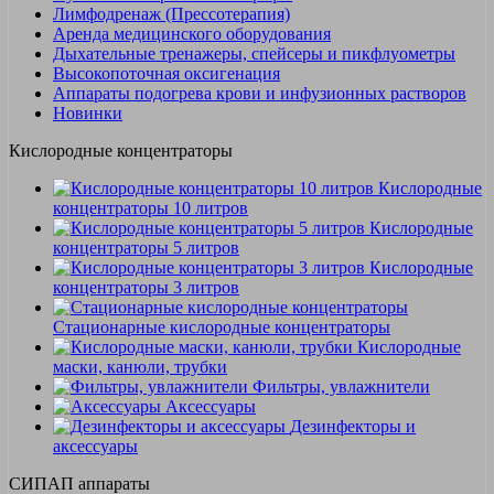
Лимфодренаж (Прессотерапия)
Аренда медицинского оборудования
Дыхательные тренажеры, спейсеры и пикфлуометры
Высокопоточная оксигенация
Аппараты подогрева крови и инфузионных растворов
Новинки
Кислородные концентраторы
Кислородные
концентраторы 10 литров
Кислородные
концентраторы 5 литров
Кислородные
концентраторы 3 литров
Стационарные кислородные концентраторы
Кислородные
маски, канюли, трубки
Фильтры, увлажнители
Аксессуары
Дезинфекторы и
аксессуары
СИПАП аппараты