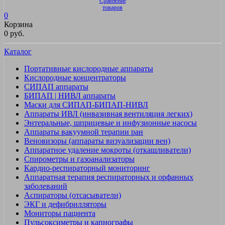
Сравнение
товаров
0
Корзина
0 руб.
Каталог
Портативные кислородные аппараты
Кислородные концентраторы
СИПАП аппараты
БИПАП | НИВЛ аппараты
Маски для СИПАП-БИПАП-НИВЛ
Аппараты ИВЛ (инвазивная вентиляция легких)
Энтеральные, шприцевые и инфузионные насосы
Аппараты вакуумной терапии ран
Веновизоры (аппараты визуализации вен)
Аппаратное удаление мокроты (откашливатели)
Спирометры и газоанализаторы
Кардио-респираторный мониторинг
Аппаратная терапия респираторных и орфанных
заболеваний
Аспираторы (отсасыватели)
ЭКГ и дефибрилляторы
Мониторы пациента
Пульсоксиметры и капнографы