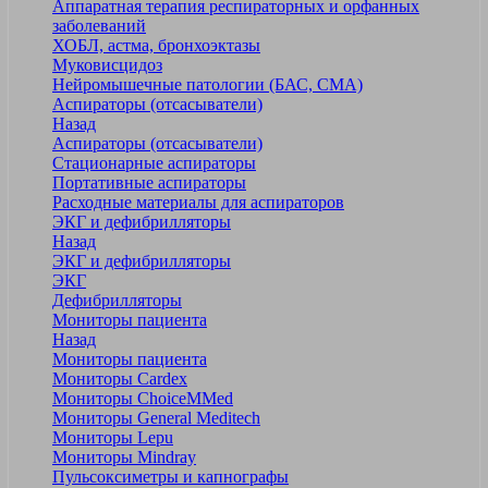
Аппаратная терапия респираторных и орфанных
заболеваний
ХОБЛ, астма, бронхоэктазы
Муковисцидоз
Нейромышечные патологии (БАС, СМА)
Аспираторы (отсасыватели)
Назад
Аспираторы (отсасыватели)
Стационарные аспираторы
Портативные аспираторы
Расходные материалы для аспираторов
ЭКГ и дефибрилляторы
Назад
ЭКГ и дефибрилляторы
ЭКГ
Дефибрилляторы
Мониторы пациента
Назад
Мониторы пациента
Мониторы Cardex
Мониторы ChoiceMMed
Мониторы General Meditech
Мониторы Lepu
Мониторы Mindray
Пульсоксиметры и капнографы