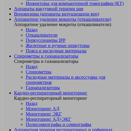
Инжекторы для компьютерной томографии (КТ)
Аппараты вакуумной терапии ран
Веновизоры (аппараты визуализации вен)
Аппаратное удаление мокроты (откашливатели)
Аппаратное удаление мокроты (откашливатели)
Назад
Откашливатели
Перкуссионеры IPP
Жилетные и ручные перкуторы
Пояса и расходные материалы
Спирометры и газоанализаторы
Спирометры и газоанализаторы
Назад
Спирометры
Расходные материалы и аксессуары для
спирометров
Газоанализаторы
Кардио-респираторный мониторинг
Кардио-респираторный мониторинг
Назад
Мониторинг АД
Мониторинг ЭКГ
Мониторинг АД+ЭКГ
Полисомнографы и сомнографы
Аппаратная терапия респираторных и орфанных