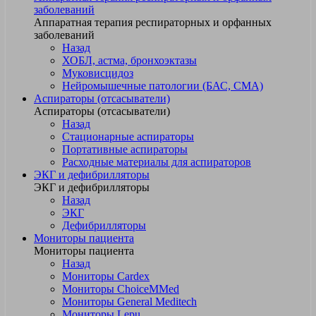
заболеваний
Аппаратная терапия респираторных и орфанных
заболеваний
Назад
ХОБЛ, астма, бронхоэктазы
Муковисцидоз
Нейромышечные патологии (БАС, СМА)
Аспираторы (отсасыватели)
Аспираторы (отсасыватели)
Назад
Стационарные аспираторы
Портативные аспираторы
Расходные материалы для аспираторов
ЭКГ и дефибрилляторы
ЭКГ и дефибрилляторы
Назад
ЭКГ
Дефибрилляторы
Мониторы пациента
Мониторы пациента
Назад
Мониторы Cardex
Мониторы ChoiceMMed
Мониторы General Meditech
Мониторы Lepu