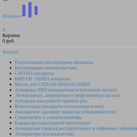
Избранное
0
Корзина
0 руб.
Каталог
Портативные кислородные аппараты
Кислородные концентраторы
СИПАП аппараты
БИПАП | НИВЛ аппараты
Маски для СИПАП-БИПАП-НИВЛ
Аппараты ИВЛ (инвазивная вентиляция легких)
Энтеральные, шприцевые и инфузионные насосы
Аппараты вакуумной терапии ран
Веновизоры (аппараты визуализации вен)
Аппаратное удаление мокроты (откашливатели)
Спирометры и газоанализаторы
Кардио-респираторный мониторинг
Аппаратная терапия респираторных и орфанных заболев
Аспираторы (отсасыватели)