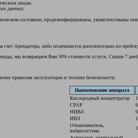
ическим лицам.
ных данных.
ехническом состоянии, продезинфицированы, укомплектованы н
а счет Арендатора, либо оплачивается дополнительно по прейск
 аренды, мы возвращаем Вам 50% стоимости услуги. Свыше 7 дней
чение правилам эксплуатации и технике безопасности.
Наименование аппарата
Кислородный концентратор
1
CPAP
6
НИВЛ
6
ИВЛ
1
Откашливатель,
1
вибросистема
Аспиратор, энтеральный