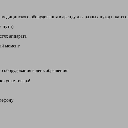
цинского оборудования в аренду для разных нужд и категори
в пути)
стях аппарата
щий момент
го оборудования
в день обращения
!
покупке товара!
елефону