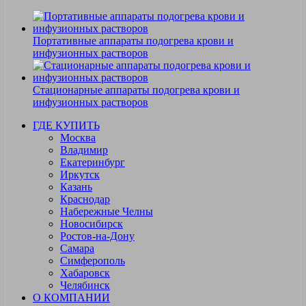
Портативные аппараты подогрева крови и
инфузионных растворов
Стационарные аппараты подогрева крови и
инфузионных растворов
ГДЕ КУПИТЬ
Москва
Владимир
Екатеринбург
Иркутск
Казань
Краснодар
Набережные Челны
Новосибирск
Ростов-на-Дону
Самара
Симферополь
Хабаровск
Челябинск
О КОМПАНИИ