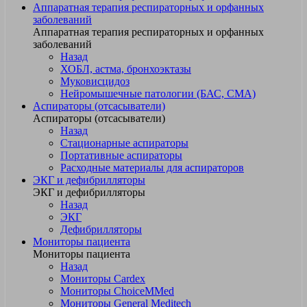
Аппаратная терапия респираторных и орфанных
заболеваний
Аппаратная терапия респираторных и орфанных
заболеваний
Назад
ХОБЛ, астма, бронхоэктазы
Муковисцидоз
Нейромышечные патологии (БАС, СМА)
Аспираторы (отсасыватели)
Аспираторы (отсасыватели)
Назад
Стационарные аспираторы
Портативные аспираторы
Расходные материалы для аспираторов
ЭКГ и дефибрилляторы
ЭКГ и дефибрилляторы
Назад
ЭКГ
Дефибрилляторы
Мониторы пациента
Мониторы пациента
Назад
Мониторы Cardex
Мониторы ChoiceMMed
Мониторы General Meditech