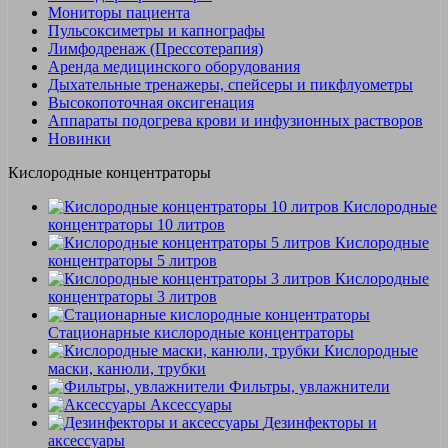
Мониторы пациента
Пульсоксиметры и капнографы
Лимфодренаж (Прессотерапия)
Аренда медицинского оборудования
Дыхательные тренажеры, спейсеры и пикфлуометры
Высокопоточная оксигенация
Аппараты подогрева крови и инфузионных растворов
Новинки
Кислородные концентраторы
Кислородные
концентраторы 10 литров
Кислородные
концентраторы 5 литров
Кислородные
концентраторы 3 литров
Стационарные кислородные концентраторы
Кислородные
маски, канюли, трубки
Фильтры, увлажнители
Аксессуары
Дезинфекторы и
аксессуары