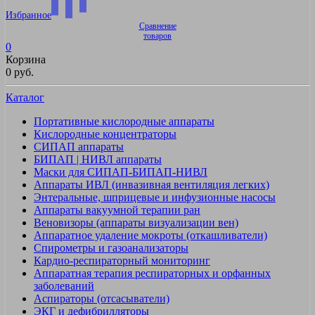
Избранное
Сравнение
товаров
0
Корзина
0 руб.
Каталог
Портативные кислородные аппараты
Кислородные концентраторы
СИПАП аппараты
БИПАП | НИВЛ аппараты
Маски для СИПАП-БИПАП-НИВЛ
Аппараты ИВЛ (инвазивная вентиляция легких)
Энтеральные, шприцевые и инфузионные насосы
Аппараты вакуумной терапии ран
Веновизоры (аппараты визуализации вен)
Аппаратное удаление мокроты (откашливатели)
Спирометры и газоанализаторы
Кардио-респираторный мониторинг
Аппаратная терапия респираторных и орфанных
заболеваний
Аспираторы (отсасыватели)
ЭКГ и дефибрилляторы