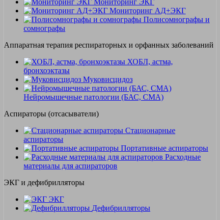
Мониторинг ЭКГ
Мониторинг АД+ЭКГ
Полисомнографы и
сомнографы
Аппаратная терапия респираторных и орфанных заболеваний
ХОБЛ, астма,
бронхоэктазы
Муковисцидоз
Нейромышечные патологии (БАС, СМА)
Аспираторы (отсасыватели)
Стационарные
аспираторы
Портативные аспираторы
Расходные
материалы для аспираторов
ЭКГ и дефибрилляторы
ЭКГ
Дефибрилляторы