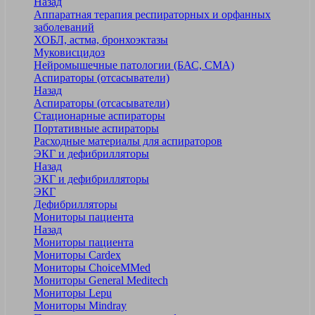
Назад
Аппаратная терапия респираторных и орфанных
заболеваний
ХОБЛ, астма, бронхоэктазы
Муковисцидоз
Нейромышечные патологии (БАС, СМА)
Аспираторы (отсасыватели)
Назад
Аспираторы (отсасыватели)
Стационарные аспираторы
Портативные аспираторы
Расходные материалы для аспираторов
ЭКГ и дефибрилляторы
Назад
ЭКГ и дефибрилляторы
ЭКГ
Дефибрилляторы
Мониторы пациента
Назад
Мониторы пациента
Мониторы Cardex
Мониторы ChoiceMMed
Мониторы General Meditech
Мониторы Lepu
Мониторы Mindray