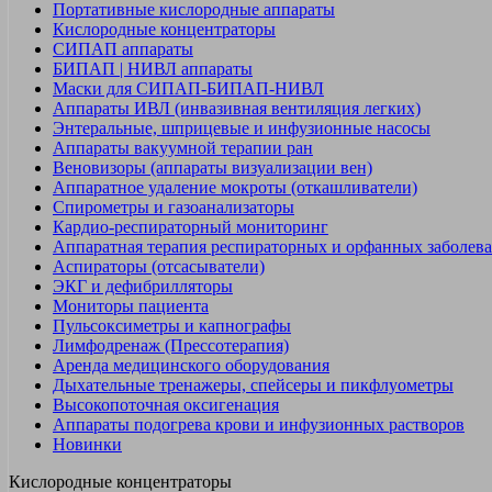
Портативные кислородные аппараты
Кислородные концентраторы
СИПАП аппараты
БИПАП | НИВЛ аппараты
Маски для СИПАП-БИПАП-НИВЛ
Аппараты ИВЛ (инвазивная вентиляция легких)
Энтеральные, шприцевые и инфузионные насосы
Аппараты вакуумной терапии ран
Веновизоры (аппараты визуализации вен)
Аппаратное удаление мокроты (откашливатели)
Спирометры и газоанализаторы
Кардио-респираторный мониторинг
Аппаратная терапия респираторных и орфанных заболев
Аспираторы (отсасыватели)
ЭКГ и дефибрилляторы
Мониторы пациента
Пульсоксиметры и капнографы
Лимфодренаж (Прессотерапия)
Аренда медицинского оборудования
Дыхательные тренажеры, спейсеры и пикфлуометры
Высокопоточная оксигенация
Аппараты подогрева крови и инфузионных растворов
Новинки
Кислородные концентраторы