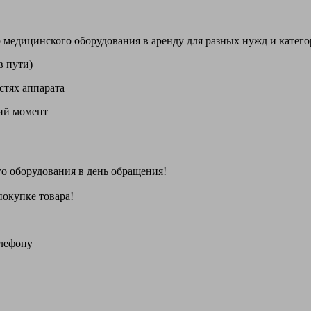
цинского оборудования в аренду для разных нужд и категори
в пути)
стях аппарата
щий момент
го оборудования
в день обращения
!
покупке товара!
елефону