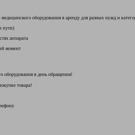
цинского оборудования в аренду для разных нужд и категори
в пути)
стях аппарата
щий момент
го оборудования
в день обращения
!
покупке товара!
елефону