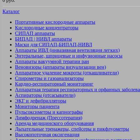
0 руб.
Каталог
Портативные кислородные аппараты
Кислородные концентраторы
СИПАП аппараты
БИПАП | НИВЛ аппараты
Маски для СИПАП-БИПАП-НИВЛ
Аппараты ИВЛ (инвазивная вентиляция легких)
Энтеральные, шприцевые и инфузионные насосы
Аппараты вакуумной терапии ран
Веновизоры (аппараты визуализации вен)
Аппаратное удаление мокроты (откашливатели)
Спирометры и газоанализаторы
Кардио-респираторный мониторинг
Аппаратная терапия респираторных и орфанных заболев
Аспираторы (отсасыватели)
ЭКГ и дефибрилляторы
Мониторы пациента
Пульсоксиметры и капнографы
Лимфодренаж (Прессотерапия)
Аренда медицинского оборудования
Дыхательные тренажеры, спейсеры и пикфлуометры
Высокопоточная оксигенация