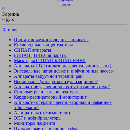
Сравнение
товаров
0
Корзина
0 руб.
Каталог
Портативные кислородные аппараты
Кислородные концентраторы
СИПАП аппараты
БИПАП | НИВЛ аппараты
Маски для СИПАП-БИПАП-НИВЛ
Аппараты ИВЛ (инвазивная вентиляция легких)
Энтеральные, шприцевые и инфузионные насосы
Аппараты вакуумной терапии ран
Веновизоры (аппараты визуализации вен)
Аппаратное удаление мокроты (откашливатели)
Спирометры и газоанализаторы
Кардио-респираторный мониторинг
Аппаратная терапия респираторных и орфанных
заболеваний
Аспираторы (отсасыватели)
ЭКГ и дефибрилляторы
Мониторы пациента
Пульсоксиметры и капнографы