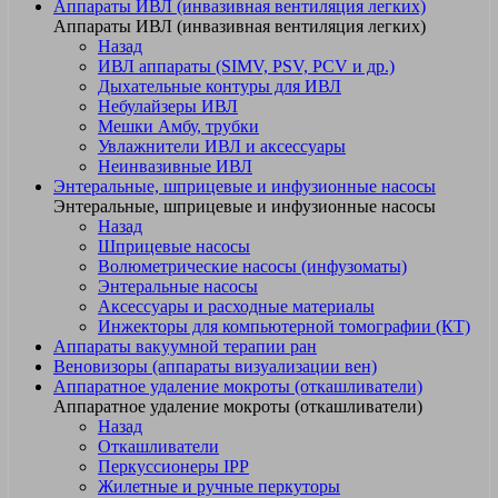
Аппараты ИВЛ (инвазивная вентиляция легких)
Аппараты ИВЛ (инвазивная вентиляция легких)
Назад
ИВЛ аппараты (SIMV, PSV, PCV и др.)
Дыхательные контуры для ИВЛ
Небулайзеры ИВЛ
Мешки Амбу, трубки
Увлажнители ИВЛ и аксессуары
Неинвазивные ИВЛ
Энтеральные, шприцевые и инфузионные насосы
Энтеральные, шприцевые и инфузионные насосы
Назад
Шприцевые насосы
Волюметрические насосы (инфузоматы)
Энтеральные насосы
Аксессуары и расходные материалы
Инжекторы для компьютерной томографии (КТ)
Аппараты вакуумной терапии ран
Веновизоры (аппараты визуализации вен)
Аппаратное удаление мокроты (откашливатели)
Аппаратное удаление мокроты (откашливатели)
Назад
Откашливатели
Перкуссионеры IPP
Жилетные и ручные перкуторы