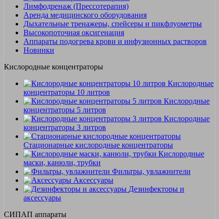
Лимфодренаж (Прессотерапия)
Аренда медицинского оборудования
Дыхательные тренажеры, спейсеры и пикфлуометры
Высокопоточная оксигенация
Аппараты подогрева крови и инфузионных растворов
Новинки
Кислородные концентраторы
Кислородные
концентраторы 10 литров
Кислородные
концентраторы 5 литров
Кислородные
концентраторы 3 литров
Стационарные кислородные концентраторы
Кислородные
маски, канюли, трубки
Фильтры, увлажнители
Аксессуары
Дезинфекторы и
аксессуары
СИПАП аппараты