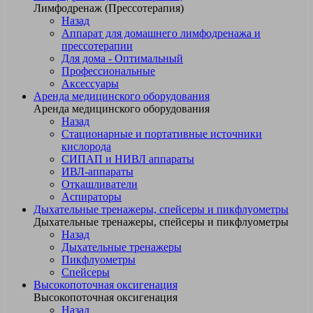
Лимфодренаж (Прессотерапия)
Назад
Аппарат для домашнего лимфодренажа и
прессотерапии
Для дома - Оптимальный
Профессиональные
Аксессуары
Аренда медицинского оборудования
Аренда медицинского оборудования
Назад
Стационарные и портативные источники
кислорода
СИПАП и НИВЛ аппараты
ИВЛ-аппараты
Откашливатели
Аспираторы
Дыхательные тренажеры, спейсеры и пикфлуометры
Дыхательные тренажеры, спейсеры и пикфлуометры
Назад
Дыхательные тренажеры
Пикфлуометры
Спейсеры
Высокопоточная оксигенация
Высокопоточная оксигенация
Назад