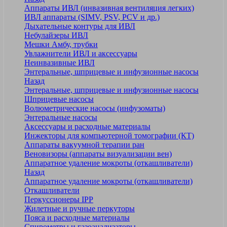
Аппараты ИВЛ (инвазивная вентиляция легких)
ИВЛ аппараты (SIMV, PSV, PCV и др.)
Дыхательные контуры для ИВЛ
Небулайзеры ИВЛ
Мешки Амбу, трубки
Увлажнители ИВЛ и аксессуары
Неинвазивные ИВЛ
Энтеральные, шприцевые и инфузионные насосы
Назад
Энтеральные, шприцевые и инфузионные насосы
Шприцевые насосы
Волюметрические насосы (инфузоматы)
Энтеральные насосы
Аксессуары и расходные материалы
Инжекторы для компьютерной томографии (КТ)
Аппараты вакуумной терапии ран
Веновизоры (аппараты визуализации вен)
Аппаратное удаление мокроты (откашливатели)
Назад
Аппаратное удаление мокроты (откашливатели)
Откашливатели
Перкуссионеры IPP
Жилетные и ручные перкуторы
Пояса и расходные материалы
Спирометры и газоанализаторы