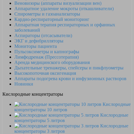
Веновизоры (аппараты визуализации вен)
Аппаратное удаление мокроты (откашливатели)
Спирометры и газоанализаторы
Кардио-респираторный мониторинг
Аппаратная терапия респираторных и орфанных
заболеваний
Аспираторы (отсасыватели)
ЭКГ и дефибрилляторы
Мониторы пациента
Пульсоксиметры и капнографы
Лимфодренаж (Прессотерапия)
Аренда медицинского оборудования
Дыхательные тренажеры, спейсеры и пикфлуометры
Высокопоточная оксигенация
Аппараты подогрева крови и инфузионных растворов
Новинки
Кислородные концентраторы
Кислородные
концентраторы 10 литров
Кислородные
концентраторы 5 литров
Кислородные
концентраторы 3 литров