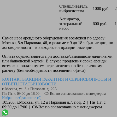
Откашливатель,
1000 руб.
2
вибросистема
Аспиратор,
энтеральный
600 руб.
1
насос
Самовывоз
арендного оборудования возможен по адресу:
Москва, 5-я Парковая, 46, в режиме с 9 до 18 ч будние дни, по
договоренности – в выходные и праздничные дни;
Оплата
осуществляется при доставке/самовывозе наличными
или банковской картой. В случае продления срока аренды
возможна оплата путем перечисления по безналичному
расчету (без необходимости посещения офиса).
КОНТАКТЫ
АКЦИИ
ГАРАНТИЯ И СЕРВИС
ВОПРОСЫ И
ОТВЕТЫ
СТАТЬИ
НОВОСТИ
г. Москва, ул. 3-я Парковая, д. 29А
Пн-Пт: с 09:00 до 18:00 | Сб-Вс: по согласованию с менеджером
Избранное
Сравнение
(0)
105203, г.Москва, ул. 12-я Парковая д.7, под. 2 | Пн-Пт: с
09:30 до 17:00 | Сб-Вс: по согласованию с менеджером