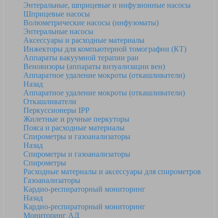
Энтеральные, шприцевые и инфузионные насосы
Шприцевые насосы
Волюметрические насосы (инфузоматы)
Энтеральные насосы
Аксессуары и расходные материалы
Инжекторы для компьютерной томографии (КТ)
Аппараты вакуумной терапии ран
Веновизоры (аппараты визуализации вен)
Аппаратное удаление мокроты (откашливатели)
Назад
Аппаратное удаление мокроты (откашливатели)
Откашливатели
Перкуссионеры IPP
Жилетные и ручные перкуторы
Пояса и расходные материалы
Спирометры и газоанализаторы
Назад
Спирометры и газоанализаторы
Спирометры
Расходные материалы и аксессуары для спирометров
Газоанализаторы
Кардио-респираторный мониторинг
Назад
Кардио-респираторный мониторинг
Мониторинг АД