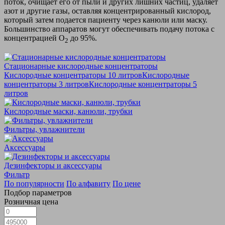
поток, очищает его от пыли и других лишних частиц, удаляет
азот и другие газы, оставляя концентрированный кислород,
который затем подается пациенту через канюли или маску.
Большинство аппаратов могут обеспечивать подачу потока с
концентрацией О
до 95%.
2
Стационарные кислородные концентраторы
Кислородные концентраторы 10 литров
Кислородные
концентраторы 3 литров
Кислородные концентраторы 5
литров
Кислородные маски, канюли, трубки
Фильтры, увлажнители
Аксессуары
Дезинфекторы и аксессуары
Фильтр
По популярности
По алфавиту
По цене
Подбор параметров
Розничная цена