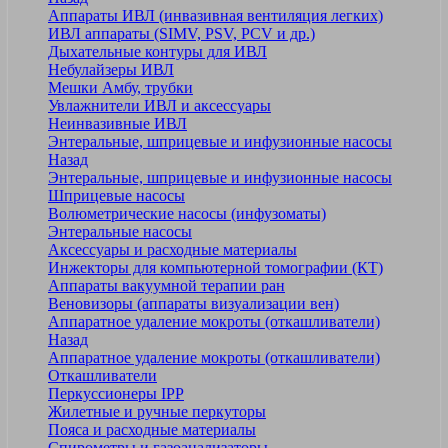
Аппараты ИВЛ (инвазивная вентиляция легких)
ИВЛ аппараты (SIMV, PSV, PCV и др.)
Дыхательные контуры для ИВЛ
Небулайзеры ИВЛ
Мешки Амбу, трубки
Увлажнители ИВЛ и аксессуары
Неинвазивные ИВЛ
Энтеральные, шприцевые и инфузионные насосы
Назад
Энтеральные, шприцевые и инфузионные насосы
Шприцевые насосы
Волюметрические насосы (инфузоматы)
Энтеральные насосы
Аксессуары и расходные материалы
Инжекторы для компьютерной томографии (КТ)
Аппараты вакуумной терапии ран
Веновизоры (аппараты визуализации вен)
Аппаратное удаление мокроты (откашливатели)
Назад
Аппаратное удаление мокроты (откашливатели)
Откашливатели
Перкуссионеры IPP
Жилетные и ручные перкуторы
Пояса и расходные материалы
Спирометры и газоанализаторы