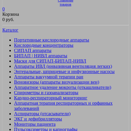
Сравнение
товаров
0
Корзина
0 руб.
Каталог
Портативные кислородные аппараты
Кислородные концентраторы
СИПАП аппараты
БИПАП | НИВЛ аппараты
Маски для СИПАП-БИПАП-НИВЛ
Аппараты ИВЛ (инвазивная вентиляция легких)
Энтеральные, шприцевые и инфузионные насосы
Аппараты вакуумной терапии ран
Веновизоры (аппараты визуализации вен)
Аппаратное удаление мокроты (откашливатели)
Спирометры и газоанализаторы
Кардио-респираторный мониторинг
Аппаратная терапия респираторных и орфанных
заболеваний
Аспираторы (отсасыватели)
ЭКГ и дефибрилляторы
Мониторы пациента
Пульсоксиметры и капнографы