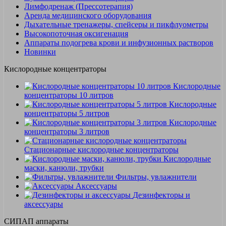
Лимфодренаж (Прессотерапия)
Аренда медицинского оборудования
Дыхательные тренажеры, спейсеры и пикфлуометры
Высокопоточная оксигенация
Аппараты подогрева крови и инфузионных растворов
Новинки
Кислородные концентраторы
Кислородные
концентраторы 10 литров
Кислородные
концентраторы 5 литров
Кислородные
концентраторы 3 литров
Стационарные кислородные концентраторы
Кислородные
маски, канюли, трубки
Фильтры, увлажнители
Аксессуары
Дезинфекторы и
аксессуары
СИПАП аппараты