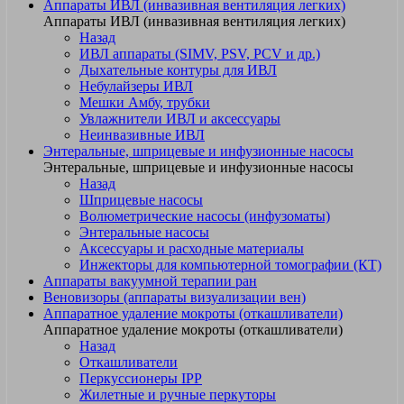
Аппараты ИВЛ (инвазивная вентиляция легких)
Аппараты ИВЛ (инвазивная вентиляция легких)
Назад
ИВЛ аппараты (SIMV, PSV, PCV и др.)
Дыхательные контуры для ИВЛ
Небулайзеры ИВЛ
Мешки Амбу, трубки
Увлажнители ИВЛ и аксессуары
Неинвазивные ИВЛ
Энтеральные, шприцевые и инфузионные насосы
Энтеральные, шприцевые и инфузионные насосы
Назад
Шприцевые насосы
Волюметрические насосы (инфузоматы)
Энтеральные насосы
Аксессуары и расходные материалы
Инжекторы для компьютерной томографии (КТ)
Аппараты вакуумной терапии ран
Веновизоры (аппараты визуализации вен)
Аппаратное удаление мокроты (откашливатели)
Аппаратное удаление мокроты (откашливатели)
Назад
Откашливатели
Перкуссионеры IPP
Жилетные и ручные перкуторы