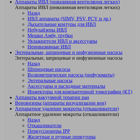
Аппараты ИВЛ (инвазивная вентиляция легких)
Аппараты ИВЛ (инвазивная вентиляция легких)
Назад
ИВЛ аппараты (SIMV, PSV, PCV и др.)
Дыхательные контуры для ИВЛ
Небулайзеры ИВЛ
Мешки Амбу, трубки
Увлажнители ИВЛ и аксессуары
Неинвазивные ИВЛ
Энтеральные, шприцевые и инфузионные насосы
Энтеральные, шприцевые и инфузионные насосы
Назад
Шприцевые насосы
Волюметрические насосы (инфузоматы)
Энтеральные насосы
Аксессуары и расходные материалы
Инжекторы для компьютерной томографии (КТ)
Аппараты вакуумной терапии ран
Веновизоры (аппараты визуализации вен)
Аппаратное удаление мокроты (откашливатели)
Аппаратное удаление мокроты (откашливатели)
Назад
Откашливатели
Перкуссионеры IPP
Жилетные и ручные перкуторы