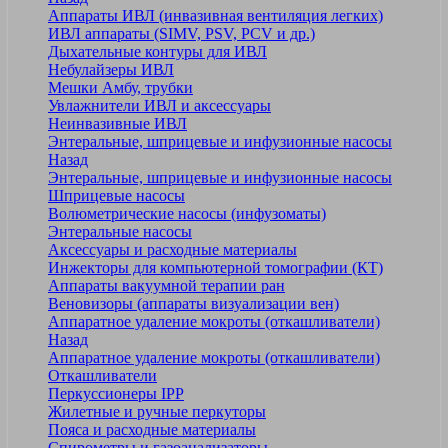
Аппараты ИВЛ (инвазивная вентиляция легких)
ИВЛ аппараты (SIMV, PSV, PCV и др.)
Дыхательные контуры для ИВЛ
Небулайзеры ИВЛ
Мешки Амбу, трубки
Увлажнители ИВЛ и аксессуары
Неинвазивные ИВЛ
Энтеральные, шприцевые и инфузионные насосы
Назад
Энтеральные, шприцевые и инфузионные насосы
Шприцевые насосы
Волюметрические насосы (инфузоматы)
Энтеральные насосы
Аксессуары и расходные материалы
Инжекторы для компьютерной томографии (КТ)
Аппараты вакуумной терапии ран
Веновизоры (аппараты визуализации вен)
Аппаратное удаление мокроты (откашливатели)
Назад
Аппаратное удаление мокроты (откашливатели)
Откашливатели
Перкуссионеры IPP
Жилетные и ручные перкуторы
Пояса и расходные материалы
Спирометры и газоанализаторы