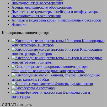
Лимфодренаж (Прессотерапия)
Аренда медицинского оборудования
Дыхательные тренажеры, спейсеры и пикфлуометры
Высокопоточная оксигенация
Аппараты подогрева крови и инфузионных растворов
Новинки
Кислородные концентраторы
Кислородные
концентраторы 10 литров
Кислородные
концентраторы 5 литров
Кислородные
концентраторы 3 литров
Стационарные кислородные концентраторы
Кислородные
маски, канюли, трубки
Фильтры, увлажнители
Аксессуары
Дезинфекторы и
аксессуары
СИПАП аппараты