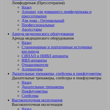
Лимфодренаж (Прессотерапия)
Назад
Аппарат для домашнего лимфодренажа и
прессотерапии
Для дома - Оптимальный
Профессиональные
Аксессуары
Аренда медицинского оборудования
Аренда медицинского оборудования
Назад
Стационарные и портативные источники
кислорода
СИПАП и НИВЛ аппараты
ИВЛ-аппараты
Откашливатели
Аспираторы
Дыхательные тренажеры, спейсеры и пикфлуометры
Дыхательные тренажеры, спейсеры и пикфлуометры
Назад
Дыхательные тренажеры
Пикфлуометры
Спейсеры
Высокопоточная оксигенация
Высокопоточная оксигенация
Назад