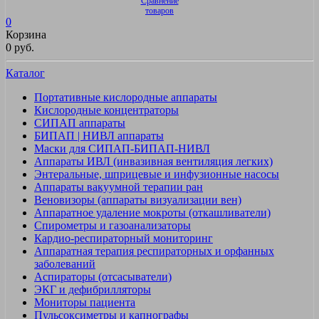
Сравнение
товаров
0
Корзина
0 руб.
Каталог
Портативные кислородные аппараты
Кислородные концентраторы
СИПАП аппараты
БИПАП | НИВЛ аппараты
Маски для СИПАП-БИПАП-НИВЛ
Аппараты ИВЛ (инвазивная вентиляция легких)
Энтеральные, шприцевые и инфузионные насосы
Аппараты вакуумной терапии ран
Веновизоры (аппараты визуализации вен)
Аппаратное удаление мокроты (откашливатели)
Спирометры и газоанализаторы
Кардио-респираторный мониторинг
Аппаратная терапия респираторных и орфанных
заболеваний
Аспираторы (отсасыватели)
ЭКГ и дефибрилляторы
Мониторы пациента
Пульсоксиметры и капнографы