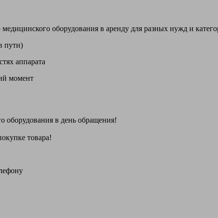
цинского оборудования в аренду для разных нужд и категори
в пути)
стях аппарата
щий момент
го оборудования
в день обращения
!
покупке товара!
елефону