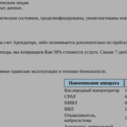
ическим лицам.
ных данных.
ехническом состоянии, продезинфицированы, укомплектованы н
а счет Арендатора, либо оплачивается дополнительно по прейск
 аренды, мы возвращаем Вам 50% стоимости услуги. Свыше 7 дней
чение правилам эксплуатации и технике безопасности.
Наименование аппарата
Кислородный концентратор
1
CPAP
6
НИВЛ
6
ИВЛ
1
Откашливатель,
1
вибросистема
Аспиратор, энтеральный