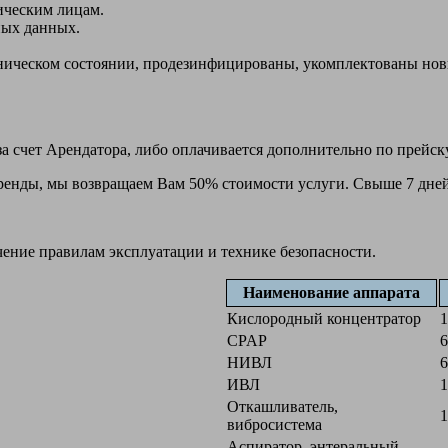
ическим лицам.
ных данных.
ехническом состоянии, продезинфицированы, укомплектованы н
а счет Арендатора, либо оплачивается дополнительно по прейск
 аренды, мы возвращаем Вам 50% стоимости услуги. Свыше 7 дней
чение правилам эксплуатации и технике безопасности.
Наименование аппарата
Кислородный концентратор
1
CPAP
6
НИВЛ
6
ИВЛ
1
Откашливатель,
1
вибросистема
Аспиратор, энтеральный