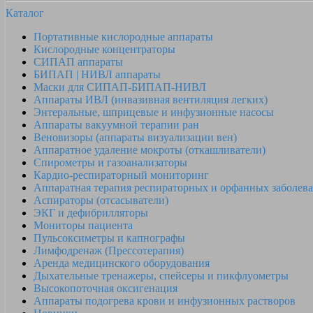
Каталог
Портативные кислородные аппараты
Кислородные концентраторы
СИПАП аппараты
БИПАП | НИВЛ аппараты
Маски для СИПАП-БИПАП-НИВЛ
Аппараты ИВЛ (инвазивная вентиляция легких)
Энтеральные, шприцевые и инфузионные насосы
Аппараты вакуумной терапии ран
Веновизоры (аппараты визуализации вен)
Аппаратное удаление мокроты (откашливатели)
Спирометры и газоанализаторы
Кардио-респираторный мониторинг
Аппаратная терапия респираторных и орфанных заболев
Аспираторы (отсасыватели)
ЭКГ и дефибрилляторы
Мониторы пациента
Пульсоксиметры и капнографы
Лимфодренаж (Прессотерапия)
Аренда медицинского оборудования
Дыхательные тренажеры, спейсеры и пикфлуометры
Высокопоточная оксигенация
Аппараты подогрева крови и инфузионных растворов