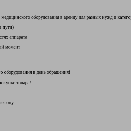
цинского оборудования в аренду для разных нужд и категори
в пути)
стях аппарата
щий момент
го оборудования
в день обращения
!
покупке товара!
елефону