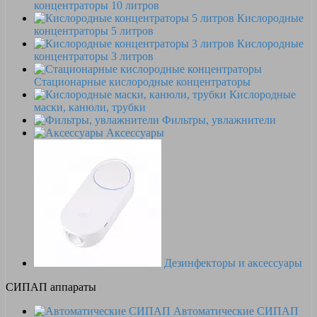
концентраторы 10 литров
Кислородные
концентраторы 5 литров
Кислородные
концентраторы 3 литров
Стационарные кислородные концентраторы
Кислородные
маски, канюли, трубки
Фильтры, увлажнители
Аксессуары
Дезинфекторы и аксессуары
СИПАП аппараты
Автоматические СИПАП