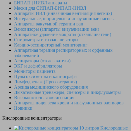
БИПАП | НИВЛ аппараты
Маски для СИПАП-БИПАП-НИВЛ
Аппараты ИВЛ (инвазивная вентиляция легких)
Энтеральные, шприцевые и инфузионные насосы
Аппараты вакуумной терапии ран
Веновизоры (аппараты визуализации вен)
Аппаратное удаление мокроты (откашливатели)
Спирометры и газоанализаторы
Кардио-респираторный мониторинг
Аппаратная терапия респираторных и орфанных
заболеваний
Аспираторы (отсасыватели)
ЭКГ и дефибрилляторы
Мониторы пациента
Пульсоксиметры и капнографы
Лимфодренаж (Прессотерапия)
Аренда медицинского оборудования
Дыхательные тренажеры, спейсеры и пикфлуометры
Высокопоточная оксигенация
Аппараты подогрева крови и инфузионных растворов
Новинки
Кислородные концентраторы
Кислородные