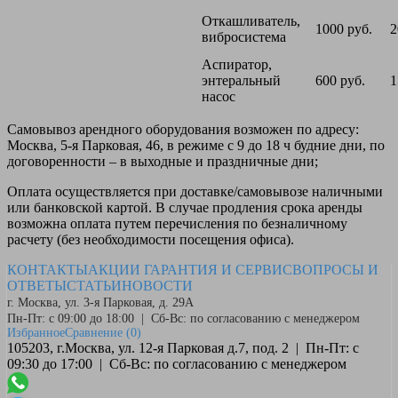
Откашливатель,
1000 руб.
2
вибросистема
Аспиратор,
энтеральный
600 руб.
1
насос
Самовывоз
арендного оборудования возможен по адресу:
Москва, 5-я Парковая, 46, в режиме с 9 до 18 ч будние дни, по
договоренности – в выходные и праздничные дни;
Оплата
осуществляется при доставке/самовывозе наличными
или банковской картой. В случае продления срока аренды
возможна оплата путем перечисления по безналичному
расчету (без необходимости посещения офиса).
КОНТАКТЫ
АКЦИИ
ГАРАНТИЯ И СЕРВИС
ВОПРОСЫ И
ОТВЕТЫ
СТАТЬИ
НОВОСТИ
г. Москва, ул. 3-я Парковая, д. 29А
Пн-Пт: с 09:00 до 18:00 | Сб-Вс: по согласованию с менеджером
Избранное
Сравнение
(0)
105203, г.Москва, ул. 12-я Парковая д.7, под. 2 | Пн-Пт: с
09:30 до 17:00 | Сб-Вс: по согласованию с менеджером