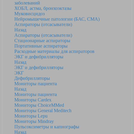
заболеваний
ХОБЛ, астма, бронхоэктазы
Муковисцидоз
Нейромышечные патологии (БАС, СМА)
Аспираторы (отсасыватели)
Назад
Аспираторы (отсасыватели)
Стационарные аспираторы
Портативные аспираторы
Расходные материалы для аспираторов
ЭКГ и дефибрилляторы
Назад
ЭКГ и дефибрилляторы
ЭКГ
Дефибрилляторы
Мониторы пациента
Назад
Мониторы пациента
Мониторы Cardex
Мониторы ChoiceMMed
Мониторы General Meditech
Мониторы Lepu
Мониторы Mindray
Пульсоксиметры и капнографы
Назад