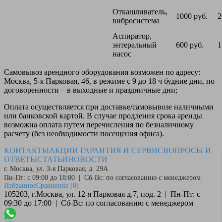
Откашливатель,
1000 руб.
2
вибросистема
Аспиратор,
энтеральный
600 руб.
1
насос
Самовывоз
арендного оборудования возможен по адресу:
Москва, 5-я Парковая, 46, в режиме с 9 до 18 ч будние дни, по
договоренности – в выходные и праздничные дни;
Оплата
осуществляется при доставке/самовывозе наличными
или банковской картой. В случае продления срока аренды
возможна оплата путем перечисления по безналичному
расчету (без необходимости посещения офиса).
КОНТАКТЫ
АКЦИИ
ГАРАНТИЯ И СЕРВИС
ВОПРОСЫ И
ОТВЕТЫ
СТАТЬИ
НОВОСТИ
г. Москва, ул. 3-я Парковая, д. 29А
Пн-Пт: с 09:00 до 18:00 | Сб-Вс: по согласованию с менеджером
Избранное
Сравнение
(0)
105203, г.Москва, ул. 12-я Парковая д.7, под. 2 | Пн-Пт: с
09:30 до 17:00 | Сб-Вс: по согласованию с менеджером