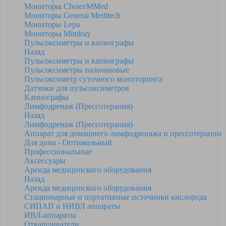
Мониторы ChoiceMMed
Мониторы General Meditech
Мониторы Lepu
Мониторы Mindray
Пульсоксиметры и капнографы
Назад
Пульсоксиметры и капнографы
Пульсоксиметры пальчиковые
Пульсоксиметр суточного мониторинга
Датчики для пульсоксиметров
Kапнографы
Лимфодренаж (Прессотерапия)
Назад
Лимфодренаж (Прессотерапия)
Аппарат для домашнего лимфодренажа и прессотерапии
Для дома - Оптимальный
Профессиональные
Аксессуары
Аренда медицинского оборудования
Назад
Аренда медицинского оборудования
Стационарные и портативные источники кислорода
СИПАП и НИВЛ аппараты
ИВЛ-аппараты
Откашливатели