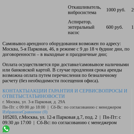
Откашливатель,
1000 руб.
2
вибросистема
Аспиратор,
энтеральный
600 руб.
1
насос
Самовывоз
арендного оборудования возможен по адресу:
Москва, 5-я Парковая, 46, в режиме с 9 до 18 ч будние дни, по
договоренности – в выходные и праздничные дни;
Оплата
осуществляется при доставке/самовывозе наличными
или банковской картой. В случае продления срока аренды
возможна оплата путем перечисления по безналичному
расчету (без необходимости посещения офиса).
КОНТАКТЫ
АКЦИИ
ГАРАНТИЯ И СЕРВИС
ВОПРОСЫ И
ОТВЕТЫ
СТАТЬИ
НОВОСТИ
г. Москва, ул. 3-я Парковая, д. 29А
Пн-Пт: с 09:00 до 18:00 | Сб-Вс: по согласованию с менеджером
Избранное
Сравнение
(0)
105203, г.Москва, ул. 12-я Парковая д.7, под. 2 | Пн-Пт: с
09:30 до 17:00 | Сб-Вс: по согласованию с менеджером