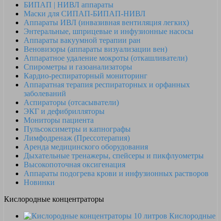
БИПАП | НИВЛ аппараты
Маски для СИПАП-БИПАП-НИВЛ
Аппараты ИВЛ (инвазивная вентиляция легких)
Энтеральные, шприцевые и инфузионные насосы
Аппараты вакуумной терапии ран
Веновизоры (аппараты визуализации вен)
Аппаратное удаление мокроты (откашливатели)
Спирометры и газоанализаторы
Кардио-респираторный мониторинг
Аппаратная терапия респираторных и орфанных
заболеваний
Аспираторы (отсасыватели)
ЭКГ и дефибрилляторы
Мониторы пациента
Пульсоксиметры и капнографы
Лимфодренаж (Прессотерапия)
Аренда медицинского оборудования
Дыхательные тренажеры, спейсеры и пикфлуометры
Высокопоточная оксигенация
Аппараты подогрева крови и инфузионных растворов
Новинки
Кислородные концентраторы
Кислородные