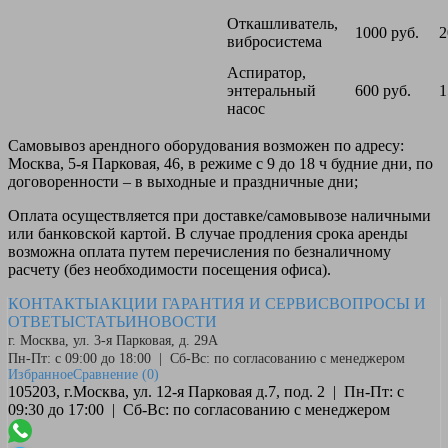
Откашливатель,
1000 руб.
2
вибросистема
Аспиратор,
энтеральный
600 руб.
1
насос
Самовывоз
арендного оборудования возможен по адресу:
Москва, 5-я Парковая, 46, в режиме с 9 до 18 ч будние дни, по
договоренности – в выходные и праздничные дни;
Оплата
осуществляется при доставке/самовывозе наличными
или банковской картой. В случае продления срока аренды
возможна оплата путем перечисления по безналичному
расчету (без необходимости посещения офиса).
КОНТАКТЫ
АКЦИИ
ГАРАНТИЯ И СЕРВИС
ВОПРОСЫ И
ОТВЕТЫ
СТАТЬИ
НОВОСТИ
г. Москва, ул. 3-я Парковая, д. 29А
Пн-Пт: с 09:00 до 18:00 | Сб-Вс: по согласованию с менеджером
Избранное
Сравнение
(0)
105203, г.Москва, ул. 12-я Парковая д.7, под. 2 | Пн-Пт: с
09:30 до 17:00 | Сб-Вс: по согласованию с менеджером