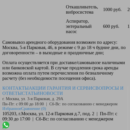
Откашливатель,
1000 руб.
2
вибросистема
Аспиратор,
энтеральный
600 руб.
1
насос
Самовывоз
арендного оборудования возможен по адресу:
Москва, 5-я Парковая, 46, в режиме с 9 до 18 ч будние дни, по
договоренности – в выходные и праздничные дни;
Оплата
осуществляется при доставке/самовывозе наличными
или банковской картой. В случае продления срока аренды
возможна оплата путем перечисления по безналичному
расчету (без необходимости посещения офиса).
КОНТАКТЫ
АКЦИИ
ГАРАНТИЯ И СЕРВИС
ВОПРОСЫ И
ОТВЕТЫ
СТАТЬИ
НОВОСТИ
г. Москва, ул. 3-я Парковая, д. 29А
Пн-Пт: с 09:00 до 18:00 | Сб-Вс: по согласованию с менеджером
Избранное
Сравнение
(0)
105203, г.Москва, ул. 12-я Парковая д.7, под. 2 | Пн-Пт: с
09:30 до 17:00 | Сб-Вс: по согласованию с менеджером