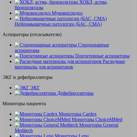
ХОБЛ, астма,
бронхоэктазы
Муковисцидоз
Нейромышечные патологии (БАС, СМА)
Аспираторы (отсасыватели)
Стационарные
аспираторы
Портативные аспираторы
Расходные
материалы для аспираторов
ЭКГ и дефибрилляторы
ЭКГ
Дефибрилляторы
Мониторы пациента
Мониторы Cardex
Мониторы ChoiceMMed
Мониторы General
Meditech
Мониторы Lepu