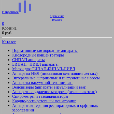
Избранное
Сравнение
товаров
0
Корзина
0 руб.
Каталог
Портативные кислородные аппараты
Кислородные концентраторы
СИПАП аппараты
БИПАП | НИВЛ аппараты
Маски для СИПАП-БИПАП-НИВЛ
Аппараты ИВЛ (инвазивная вентиляция легких)
Энтеральные, шприцевые и инфузионные насосы
Аппараты вакуумной терапии ран
Веновизоры (аппараты визуализации вен)
Аппаратное удаление мокроты (откашливатели)
Спирометры и газоанализаторы
Кардио-респираторный мониторинг
Аппаратная терапия респираторных и орфанных
заболеваний