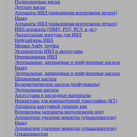
Полнолицевые маски
Детские маски
Аппараты ИВЛ (инвазивная вентиляция легких)
Назад
Аппараты ИВЛ (инвазивная вентиляция легких)
ИВЛ аппараты (SIMV, PSV, PCV и др.)
Дыхательные контуры для ИВЛ
Небулайзеры ИВЛ
Мешки Амбу, трубки
Увлажнители ИВЛ и аксессуары
Неинвазивные ИВЛ
Энтеральные, шприцевые и инфузионные насосы
Назад
Энтеральные, шприцевые и инфузионные насосы
Шприцевые насосы
Волюметрические насосы (инфузоматы)
Энтеральные насосы
Аксессуары и расходные материалы
Инжекторы для компьютерной томографии (КТ)
Аппараты вакуумной терапии ран
Веновизоры (аппараты визуализации вен)
Аппаратное удаление мокроты (откашливатели)
Назад
Аппаратное удаление мокроты (откашливатели)
Откашливатели