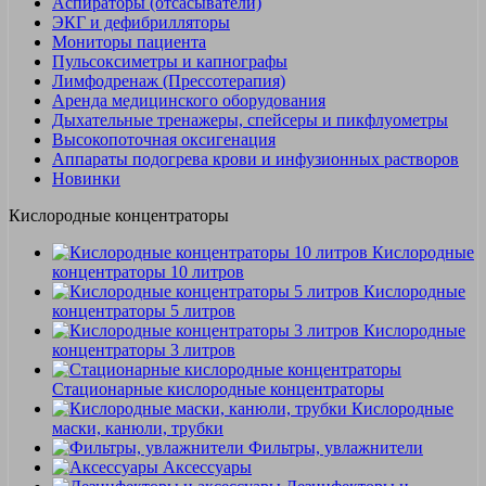
Аспираторы (отсасыватели)
ЭКГ и дефибрилляторы
Мониторы пациента
Пульсоксиметры и капнографы
Лимфодренаж (Прессотерапия)
Аренда медицинского оборудования
Дыхательные тренажеры, спейсеры и пикфлуометры
Высокопоточная оксигенация
Аппараты подогрева крови и инфузионных растворов
Новинки
Кислородные концентраторы
Кислородные
концентраторы 10 литров
Кислородные
концентраторы 5 литров
Кислородные
концентраторы 3 литров
Стационарные кислородные концентраторы
Кислородные
маски, канюли, трубки
Фильтры, увлажнители
Аксессуары