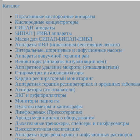
Каталог
Портативные кислородные аппараты
Кислородные концентраторы
СИПАП аппараты
БИПАП | НИВЛ аппараты
Маски для СИПАП-БИПАП-НИВЛ
Аппараты ИВЛ (инвазивная вентиляция легких)
Энтеральные, шприцевые и инфузионные насосы
Аппараты вакуумной терапии ран
Веновизоры (аппараты визуализации вен)
Аппаратное удаление мокроты (откашливатели)
Спирометры и газоанализаторы
Кардио-респираторный мониторинг
Аппаратная терапия респираторных и орфанных заболев
Аспираторы (отсасыватели)
ЭКГ и дефибрилляторы
Мониторы пациента
Пульсоксиметры и капнографы
Лимфодренаж (Прессотерапия)
Аренда медицинского оборудования
Дыхательные тренажеры, спейсеры и пикфлуометры
Высокопоточная оксигенация
Аппараты подогрева крови и инфузионных растворов