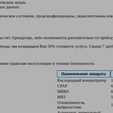
ическим лицам.
ных данных.
ехническом состоянии, продезинфицированы, укомплектованы н
а счет Арендатора, либо оплачивается дополнительно по прейск
 аренды, мы возвращаем Вам 50% стоимости услуги. Свыше 7 дней
чение правилам эксплуатации и технике безопасности.
Наименование аппарата
Кислородный концентратор
1
CPAP
6
НИВЛ
6
ИВЛ
1
Откашливатель,
1
вибросистема
Аспиратор, энтеральный