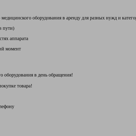
цинского оборудования в аренду для разных нужд и категори
в пути)
стях аппарата
щий момент
го оборудования
в день обращения
!
покупке товара!
елефону