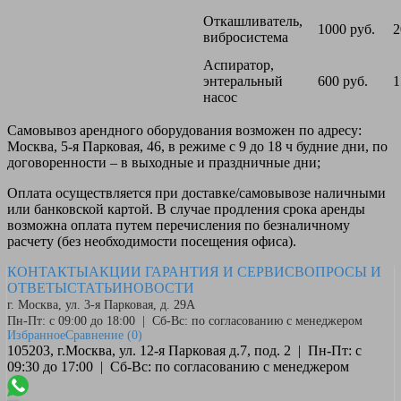
Откашливатель,
1000 руб.
2
вибросистема
Аспиратор,
энтеральный
600 руб.
1
насос
Самовывоз
арендного оборудования возможен по адресу:
Москва, 5-я Парковая, 46, в режиме с 9 до 18 ч будние дни, по
договоренности – в выходные и праздничные дни;
Оплата
осуществляется при доставке/самовывозе наличными
или банковской картой. В случае продления срока аренды
возможна оплата путем перечисления по безналичному
расчету (без необходимости посещения офиса).
КОНТАКТЫ
АКЦИИ
ГАРАНТИЯ И СЕРВИС
ВОПРОСЫ И
ОТВЕТЫ
СТАТЬИ
НОВОСТИ
г. Москва, ул. 3-я Парковая, д. 29А
Пн-Пт: с 09:00 до 18:00 | Сб-Вс: по согласованию с менеджером
Избранное
Сравнение
(0)
105203, г.Москва, ул. 12-я Парковая д.7, под. 2 | Пн-Пт: с
09:30 до 17:00 | Сб-Вс: по согласованию с менеджером