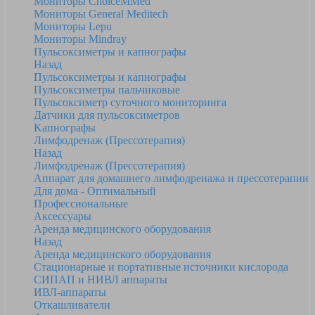
Мониторы ChoiceMMed
Мониторы General Meditech
Мониторы Lepu
Мониторы Mindray
Пульсоксиметры и капнографы
Назад
Пульсоксиметры и капнографы
Пульсоксиметры пальчиковые
Пульсоксиметр суточного мониторинга
Датчики для пульсоксиметров
Kапнографы
Лимфодренаж (Прессотерапия)
Назад
Лимфодренаж (Прессотерапия)
Аппарат для домашнего лимфодренажа и прессотерапии
Для дома - Оптимальный
Профессиональные
Аксессуары
Аренда медицинского оборудования
Назад
Аренда медицинского оборудования
Стационарные и портативные источники кислорода
СИПАП и НИВЛ аппараты
ИВЛ-аппараты
Откашливатели