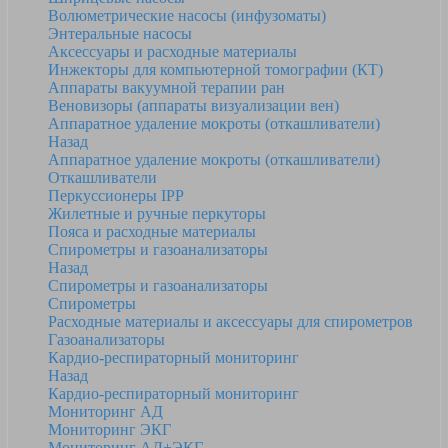
Волюметрические насосы (инфузоматы)
Энтеральные насосы
Аксессуары и расходные материалы
Инжекторы для компьютерной томографии (КТ)
Аппараты вакуумной терапии ран
Веновизоры (аппараты визуализации вен)
Аппаратное удаление мокроты (откашливатели)
Назад
Аппаратное удаление мокроты (откашливатели)
Откашливатели
Перкуссионеры IPP
Жилетные и ручные перкуторы
Пояса и расходные материалы
Спирометры и газоанализаторы
Назад
Спирометры и газоанализаторы
Спирометры
Расходные материалы и аксессуары для спирометров
Газоанализаторы
Кардио-респираторный мониторинг
Назад
Кардио-респираторный мониторинг
Мониторинг АД
Мониторинг ЭКГ
Мониторинг АД+ЭКГ