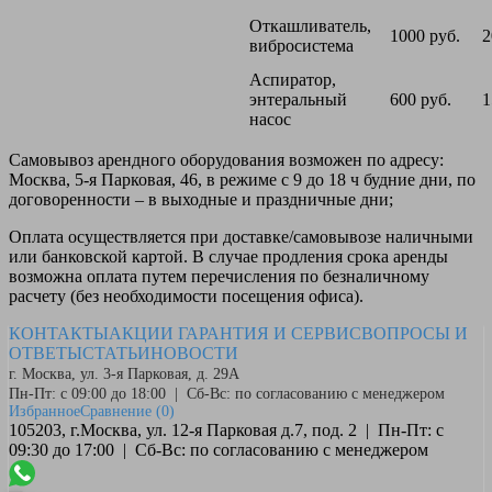
Откашливатель,
1000 руб.
2
вибросистема
Аспиратор,
энтеральный
600 руб.
1
насос
Самовывоз
арендного оборудования возможен по адресу:
Москва, 5-я Парковая, 46, в режиме с 9 до 18 ч будние дни, по
договоренности – в выходные и праздничные дни;
Оплата
осуществляется при доставке/самовывозе наличными
или банковской картой. В случае продления срока аренды
возможна оплата путем перечисления по безналичному
расчету (без необходимости посещения офиса).
КОНТАКТЫ
АКЦИИ
ГАРАНТИЯ И СЕРВИС
ВОПРОСЫ И
ОТВЕТЫ
СТАТЬИ
НОВОСТИ
г. Москва, ул. 3-я Парковая, д. 29А
Пн-Пт: с 09:00 до 18:00 | Сб-Вс: по согласованию с менеджером
Избранное
Сравнение
(0)
105203, г.Москва, ул. 12-я Парковая д.7, под. 2 | Пн-Пт: с
09:30 до 17:00 | Сб-Вс: по согласованию с менеджером