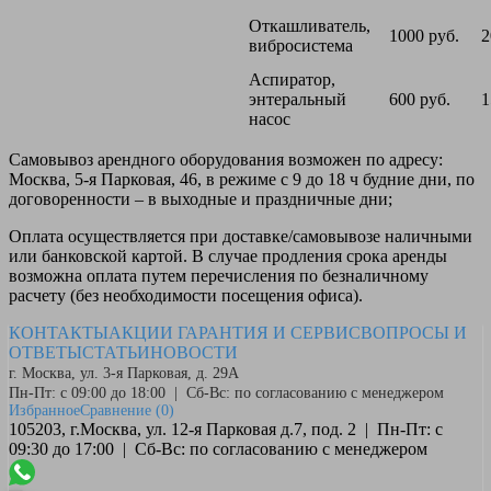
Откашливатель,
1000 руб.
2
вибросистема
Аспиратор,
энтеральный
600 руб.
1
насос
Самовывоз
арендного оборудования возможен по адресу:
Москва, 5-я Парковая, 46, в режиме с 9 до 18 ч будние дни, по
договоренности – в выходные и праздничные дни;
Оплата
осуществляется при доставке/самовывозе наличными
или банковской картой. В случае продления срока аренды
возможна оплата путем перечисления по безналичному
расчету (без необходимости посещения офиса).
КОНТАКТЫ
АКЦИИ
ГАРАНТИЯ И СЕРВИС
ВОПРОСЫ И
ОТВЕТЫ
СТАТЬИ
НОВОСТИ
г. Москва, ул. 3-я Парковая, д. 29А
Пн-Пт: с 09:00 до 18:00 | Сб-Вс: по согласованию с менеджером
Избранное
Сравнение
(0)
105203, г.Москва, ул. 12-я Парковая д.7, под. 2 | Пн-Пт: с
09:30 до 17:00 | Сб-Вс: по согласованию с менеджером