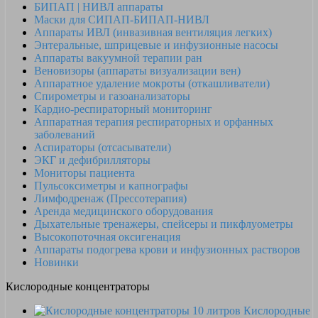
БИПАП | НИВЛ аппараты
Маски для СИПАП-БИПАП-НИВЛ
Аппараты ИВЛ (инвазивная вентиляция легких)
Энтеральные, шприцевые и инфузионные насосы
Аппараты вакуумной терапии ран
Веновизоры (аппараты визуализации вен)
Аппаратное удаление мокроты (откашливатели)
Спирометры и газоанализаторы
Кардио-респираторный мониторинг
Аппаратная терапия респираторных и орфанных
заболеваний
Аспираторы (отсасыватели)
ЭКГ и дефибрилляторы
Мониторы пациента
Пульсоксиметры и капнографы
Лимфодренаж (Прессотерапия)
Аренда медицинского оборудования
Дыхательные тренажеры, спейсеры и пикфлуометры
Высокопоточная оксигенация
Аппараты подогрева крови и инфузионных растворов
Новинки
Кислородные концентраторы
Кислородные