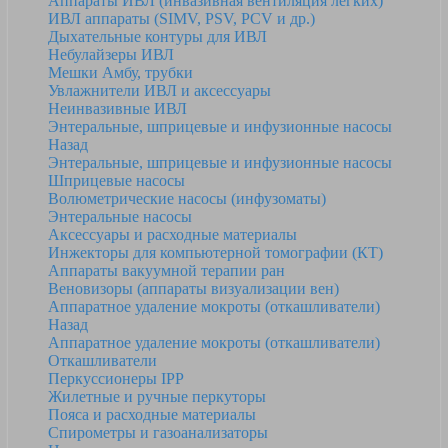
Аппараты ИВЛ (инвазивная вентиляция легких)
ИВЛ аппараты (SIMV, PSV, PCV и др.)
Дыхательные контуры для ИВЛ
Небулайзеры ИВЛ
Мешки Амбу, трубки
Увлажнители ИВЛ и аксессуары
Неинвазивные ИВЛ
Энтеральные, шприцевые и инфузионные насосы
Назад
Энтеральные, шприцевые и инфузионные насосы
Шприцевые насосы
Волюметрические насосы (инфузоматы)
Энтеральные насосы
Аксессуары и расходные материалы
Инжекторы для компьютерной томографии (КТ)
Аппараты вакуумной терапии ран
Веновизоры (аппараты визуализации вен)
Аппаратное удаление мокроты (откашливатели)
Назад
Аппаратное удаление мокроты (откашливатели)
Откашливатели
Перкуссионеры IPP
Жилетные и ручные перкуторы
Пояса и расходные материалы
Спирометры и газоанализаторы