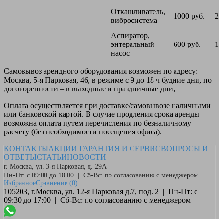
Откашливатель,
1000 руб.
2
вибросистема
Аспиратор,
энтеральный
600 руб.
1
насос
Самовывоз
арендного оборудования возможен по адресу:
Москва, 5-я Парковая, 46, в режиме с 9 до 18 ч будние дни, по
договоренности – в выходные и праздничные дни;
Оплата
осуществляется при доставке/самовывозе наличными
или банковской картой. В случае продления срока аренды
возможна оплата путем перечисления по безналичному
расчету (без необходимости посещения офиса).
КОНТАКТЫ
АКЦИИ
ГАРАНТИЯ И СЕРВИС
ВОПРОСЫ И
ОТВЕТЫ
СТАТЬИ
НОВОСТИ
г. Москва, ул. 3-я Парковая, д. 29А
Пн-Пт: с 09:00 до 18:00 | Сб-Вс: по согласованию с менеджером
Избранное
Сравнение
(0)
105203, г.Москва, ул. 12-я Парковая д.7, под. 2 | Пн-Пт: с
09:30 до 17:00 | Сб-Вс: по согласованию с менеджером