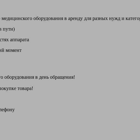
цинского оборудования в аренду для разных нужд и категори
в пути)
стях аппарата
щий момент
го оборудования
в день обращения
!
покупке товара!
елефону