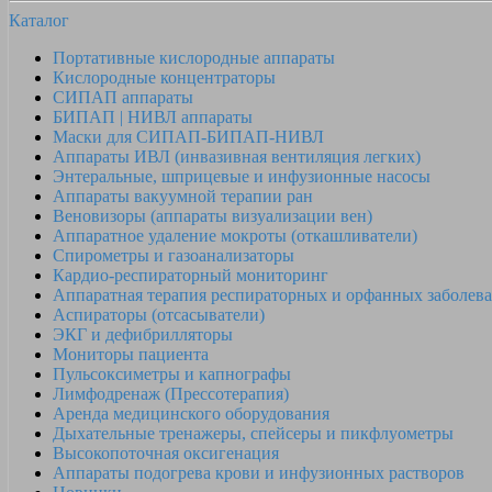
Каталог
Портативные кислородные аппараты
Кислородные концентраторы
СИПАП аппараты
БИПАП | НИВЛ аппараты
Маски для СИПАП-БИПАП-НИВЛ
Аппараты ИВЛ (инвазивная вентиляция легких)
Энтеральные, шприцевые и инфузионные насосы
Аппараты вакуумной терапии ран
Веновизоры (аппараты визуализации вен)
Аппаратное удаление мокроты (откашливатели)
Спирометры и газоанализаторы
Кардио-респираторный мониторинг
Аппаратная терапия респираторных и орфанных заболев
Аспираторы (отсасыватели)
ЭКГ и дефибрилляторы
Мониторы пациента
Пульсоксиметры и капнографы
Лимфодренаж (Прессотерапия)
Аренда медицинского оборудования
Дыхательные тренажеры, спейсеры и пикфлуометры
Высокопоточная оксигенация
Аппараты подогрева крови и инфузионных растворов