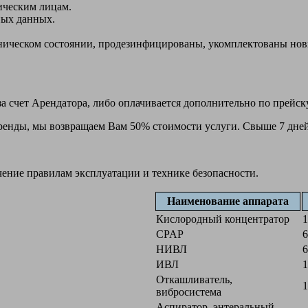
ическим лицам.
ных данных.
ехническом состоянии, продезинфицированы, укомплектованы н
а счет Арендатора, либо оплачивается дополнительно по прейск
 аренды, мы возвращаем Вам 50% стоимости услуги. Свыше 7 дней
чение правилам эксплуатации и технике безопасности.
Наименование аппарата
Кислородный концентратор
1
CPAP
6
НИВЛ
6
ИВЛ
1
Откашливатель,
1
вибросистема
Аспиратор, энтеральный