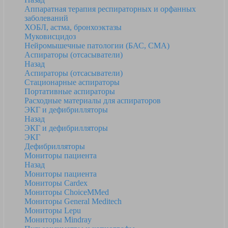
Аппаратная терапия респираторных и орфанных
заболеваний
ХОБЛ, астма, бронхоэктазы
Муковисцидоз
Нейромышечные патологии (БАС, СМА)
Аспираторы (отсасыватели)
Назад
Аспираторы (отсасыватели)
Стационарные аспираторы
Портативные аспираторы
Расходные материалы для аспираторов
ЭКГ и дефибрилляторы
Назад
ЭКГ и дефибрилляторы
ЭКГ
Дефибрилляторы
Мониторы пациента
Назад
Мониторы пациента
Мониторы Cardex
Мониторы ChoiceMMed
Мониторы General Meditech
Мониторы Lepu
Мониторы Mindray