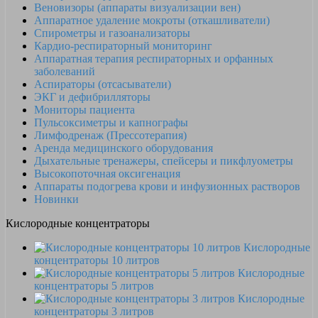
Веновизоры (аппараты визуализации вен)
Аппаратное удаление мокроты (откашливатели)
Спирометры и газоанализаторы
Кардио-респираторный мониторинг
Аппаратная терапия респираторных и орфанных
заболеваний
Аспираторы (отсасыватели)
ЭКГ и дефибрилляторы
Мониторы пациента
Пульсоксиметры и капнографы
Лимфодренаж (Прессотерапия)
Аренда медицинского оборудования
Дыхательные тренажеры, спейсеры и пикфлуометры
Высокопоточная оксигенация
Аппараты подогрева крови и инфузионных растворов
Новинки
Кислородные концентраторы
Кислородные
концентраторы 10 литров
Кислородные
концентраторы 5 литров
Кислородные
концентраторы 3 литров