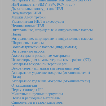
Аппараты ИВЛ (инвазивная вентиляция легких)
ИВЛ аппараты (SIMV, PSV, PCV и др.)
Дыхательные контуры для ИВЛ
Небулайзеры ИВЛ
Мешки Амбу, трубки
Увлажнители ИВЛ и аксессуары
Неинвазивные ИВЛ
Энтеральные, шприцевые и инфузионные насосы
Назад
Энтеральные, шприцевые и инфузионные насосы
Шприцевые насосы
Волюметрические насосы (инфузоматы)
Энтеральные насосы
Аксессуары и расходные материалы
Инжекторы для компьютерной томографии (КТ)
Аппараты вакуумной терапии ран
Веновизоры (аппараты визуализации вен)
Аппаратное удаление мокроты (откашливатели)
Назад
Аппаратное удаление мокроты (откашливатели)
Откашливатели
Перкуссионеры IPP
Жилетные и ручные перкуторы
Пояса и расходные материалы
Спирометры и газоанализаторы