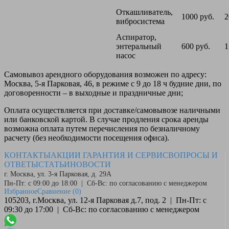
Откашливатель,
1000 руб.
2
вибросистема
Аспиратор,
энтеральный
600 руб.
1
насос
Самовывоз
арендного оборудования возможен по адресу:
Москва, 5-я Парковая, 46, в режиме с 9 до 18 ч будние дни, по
договоренности – в выходные и праздничные дни;
Оплата
осуществляется при доставке/самовывозе наличными
или банковской картой. В случае продления срока аренды
возможна оплата путем перечисления по безналичному
расчету (без необходимости посещения офиса).
КОНТАКТЫ
АКЦИИ
ГАРАНТИЯ И СЕРВИС
ВОПРОСЫ И
ОТВЕТЫ
СТАТЬИ
НОВОСТИ
г. Москва, ул. 3-я Парковая, д. 29А
Пн-Пт: с 09:00 до 18:00 | Сб-Вс: по согласованию с менеджером
Избранное
Сравнение
(0)
105203, г.Москва, ул. 12-я Парковая д.7, под. 2 | Пн-Пт: с
09:30 до 17:00 | Сб-Вс: по согласованию с менеджером