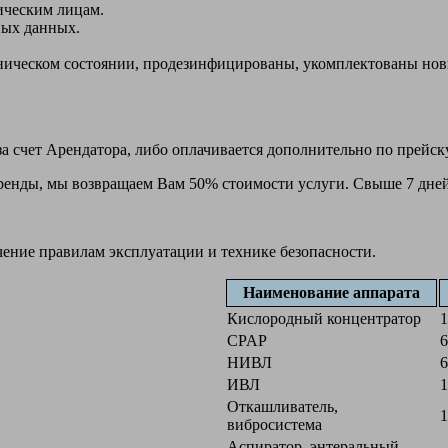
ическим лицам.
ных данных.
ехническом состоянии, продезинфицированы, укомплектованы н
а счет Арендатора, либо оплачивается дополнительно по прейск
 аренды, мы возвращаем Вам 50% стоимости услуги. Свыше 7 дней
чение правилам эксплуатации и технике безопасности.
Наименование аппарата
Кислородный концентратор
1
CPAP
6
НИВЛ
6
ИВЛ
1
Откашливатель,
1
вибросистема
Аспиратор, энтеральный