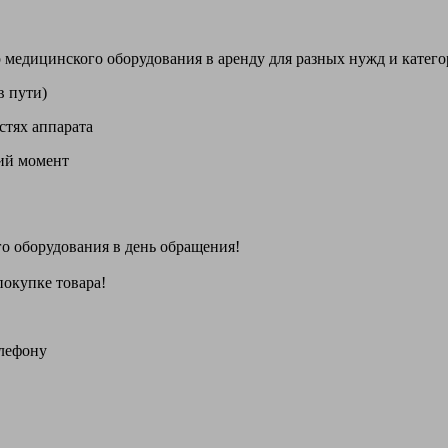
цинского оборудования в аренду для разных нужд и категори
в пути)
стях аппарата
щий момент
го оборудования
в день обращения
!
покупке товара!
елефону