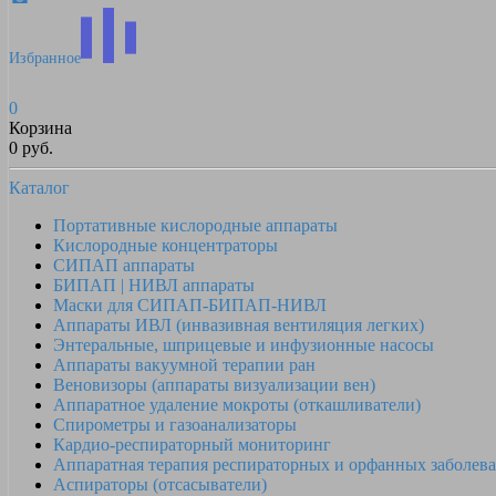
Избранное
0
Корзина
0 руб.
Каталог
Портативные кислородные аппараты
Кислородные концентраторы
СИПАП аппараты
БИПАП | НИВЛ аппараты
Маски для СИПАП-БИПАП-НИВЛ
Аппараты ИВЛ (инвазивная вентиляция легких)
Энтеральные, шприцевые и инфузионные насосы
Аппараты вакуумной терапии ран
Веновизоры (аппараты визуализации вен)
Аппаратное удаление мокроты (откашливатели)
Спирометры и газоанализаторы
Кардио-респираторный мониторинг
Аппаратная терапия респираторных и орфанных заболев
Аспираторы (отсасыватели)