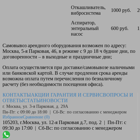
Откашливатель,
1000 руб.
2
вибросистема
Аспиратор,
энтеральный
600 руб.
1
насос
Самовывоз
арендного оборудования возможен по адресу:
Москва, 5-я Парковая, 46, в режиме с 9 до 18 ч будние дни, по
договоренности – в выходные и праздничные дни;
Оплата
осуществляется при доставке/самовывозе наличными
или банковской картой. В случае продления срока аренды
возможна оплата путем перечисления по безналичному
расчету (без необходимости посещения офиса).
КОНТАКТЫ
АКЦИИ
ГАРАНТИЯ И СЕРВИС
ВОПРОСЫ И
ОТВЕТЫ
СТАТЬИ
НОВОСТИ
г. Москва, ул. 3-я Парковая, д. 29А
Пн-Пт: с 09:00 до 18:00 | Сб-Вс: по согласованию с менеджером
Избранное
Сравнение
(0)
105203, г.Москва, ул. 12-я Парковая д.7, под. 2 | Пн-Пт: с
09:30 до 17:00 | Сб-Вс: по согласованию с менеджером