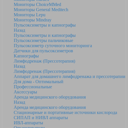
Мониторы ChoiceMMed
Мониторы General Meditech
Мониторы Lepu
Мониторы Mindray
Пульсоксиметры и капнографы
Назад
Пульсоксиметры и капнографы
Пульсоксиметры пальчиковые
Пульсоксиметр суточного мониторинга
Датчики для пульсоксиметров
Kапнографы
Лимфодренаж (Прессотерапия)
Назад
Лимфодренаж (Прессотерапия)
Аппарат для домашнего лимфодренажа и прессотерапии
Для дома - Оптимальный
Профессиональные
Аксессуары
Аренда медицинского оборудования
Назад
Аренда медицинского оборудования
Стационарные и портативные источники кислорода
СИПАП и НИВЛ аппараты
ИВЛ-аппараты
Откашливатели