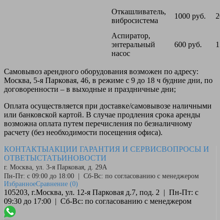
Откашливатель,
1000 руб.
2
вибросистема
Аспиратор,
энтеральный
600 руб.
1
насос
Самовывоз
арендного оборудования возможен по адресу:
Москва, 5-я Парковая, 46, в режиме с 9 до 18 ч будние дни, по
договоренности – в выходные и праздничные дни;
Оплата
осуществляется при доставке/самовывозе наличными
или банковской картой. В случае продления срока аренды
возможна оплата путем перечисления по безналичному
расчету (без необходимости посещения офиса).
КОНТАКТЫ
АКЦИИ
ГАРАНТИЯ И СЕРВИС
ВОПРОСЫ И
ОТВЕТЫ
СТАТЬИ
НОВОСТИ
г. Москва, ул. 3-я Парковая, д. 29А
Пн-Пт: с 09:00 до 18:00 | Сб-Вс: по согласованию с менеджером
Избранное
Сравнение
(0)
105203, г.Москва, ул. 12-я Парковая д.7, под. 2 | Пн-Пт: с
09:30 до 17:00 | Сб-Вс: по согласованию с менеджером