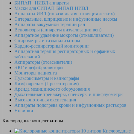
БИПАП | НИВЛ аппараты
Маски для СИПАП-БИПАП-НИВЛ
Аппараты ИВЛ (инвазивная вентиляция легких)
Энтеральные, шприцевые и инфузионные насосы
Аппараты вакуумной терапии ран
Веновизоры (аппараты визуализации вен)
Аппаратное удаление мокроты (откашливатели)
Спирометры и газоанализаторы
Кардио-респираторный мониторинг
Аппаратная терапия респираторных и орфанных
заболеваний
Аспираторы (отсасыватели)
ЭКГ и дефибрилляторы
Мониторы пациента
Пульсоксиметры и капнографы
Лимфодренаж (Прессотерапия)
Аренда медицинского оборудования
Дыхательные тренажеры, спейсеры и пикфлуометры
Высокопоточная оксигенация
Аппараты подогрева крови и инфузионных растворов
Новинки
Кислородные концентраторы
Кислородные