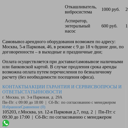
Откашливатель,
1000 руб.
2
вибросистема
Аспиратор,
энтеральный
600 руб.
1
насос
Самовывоз
арендного оборудования возможен по адресу:
Москва, 5-я Парковая, 46, в режиме с 9 до 18 ч будние дни, по
договоренности – в выходные и праздничные дни;
Оплата
осуществляется при доставке/самовывозе наличными
или банковской картой. В случае продления срока аренды
возможна оплата путем перечисления по безналичному
расчету (без необходимости посещения офиса).
КОНТАКТЫ
АКЦИИ
ГАРАНТИЯ И СЕРВИС
ВОПРОСЫ И
ОТВЕТЫ
СТАТЬИ
НОВОСТИ
г. Москва, ул. 3-я Парковая, д. 29А
Пн-Пт: с 09:00 до 18:00 | Сб-Вс: по согласованию с менеджером
Избранное
Сравнение
(0)
105203, г.Москва, ул. 12-я Парковая д.7, под. 2 | Пн-Пт: с
09:30 до 17:00 | Сб-Вс: по согласованию с менеджером