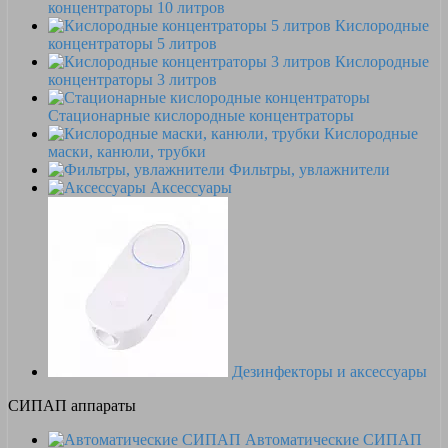
концентраторы 10 литров
Кислородные
концентраторы 5 литров
Кислородные
концентраторы 3 литров
Стационарные кислородные концентраторы
Кислородные
маски, канюли, трубки
Фильтры, увлажнители
Аксессуары
Дезинфекторы и аксессуары
СИПАП аппараты
Автоматические СИПАП