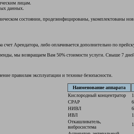
ическим лицам.
ных данных.
ехническом состоянии, продезинфицированы, укомплектованы н
а счет Арендатора, либо оплачивается дополнительно по прейск
 аренды, мы возвращаем Вам 50% стоимости услуги. Свыше 7 дней
чение правилам эксплуатации и технике безопасности.
Наименование аппарата
Кислородный концентратор
1
CPAP
6
НИВЛ
6
ИВЛ
1
Откашливатель,
1
вибросистема
Аспиратор, энтеральный