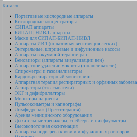
Каталог
Портативные кислородные аппараты
Кислородные концентраторы
СИПАП аппараты
БИПАП | НИВЛ аппараты
Маски для СИПАП-БИПАП-НИВЛ
Аппараты ИВЛ (инвазивная вентиляция легких)
Энтеральные, шприцевые и инфузионные насосы
Аппараты вакуумной терапии ран
Веновизоры (аппараты визуализации вен)
Аппаратное удаление мокроты (откашливатели)
Спирометры и газоанализаторы
Кардио-респираторный мониторинг
Аппаратная терапия респираторных и орфанных заболев
Аспираторы (отсасыватели)
ЭКГ и дефибрилляторы
Мониторы пациента
Пульсоксиметры и капнографы
Лимфодренаж (Прессотерапия)
Аренда медицинского оборудования
Дыхательные тренажеры, спейсеры и пикфлуометры
Высокопоточная оксигенация
Аппараты подогрева крови и инфузионных растворов