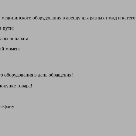
цинского оборудования в аренду для разных нужд и категори
в пути)
стях аппарата
щий момент
го оборудования
в день обращения
!
покупке товара!
елефону