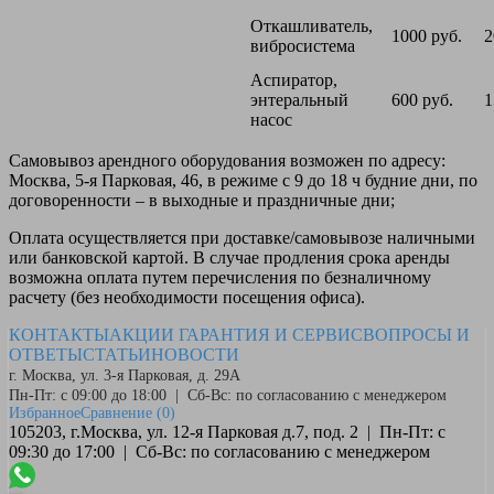
Откашливатель,
1000 руб.
2
вибросистема
Аспиратор,
энтеральный
600 руб.
1
насос
Самовывоз
арендного оборудования возможен по адресу:
Москва, 5-я Парковая, 46, в режиме с 9 до 18 ч будние дни, по
договоренности – в выходные и праздничные дни;
Оплата
осуществляется при доставке/самовывозе наличными
или банковской картой. В случае продления срока аренды
возможна оплата путем перечисления по безналичному
расчету (без необходимости посещения офиса).
КОНТАКТЫ
АКЦИИ
ГАРАНТИЯ И СЕРВИС
ВОПРОСЫ И
ОТВЕТЫ
СТАТЬИ
НОВОСТИ
г. Москва, ул. 3-я Парковая, д. 29А
Пн-Пт: с 09:00 до 18:00 | Сб-Вс: по согласованию с менеджером
Избранное
Сравнение
(0)
105203, г.Москва, ул. 12-я Парковая д.7, под. 2 | Пн-Пт: с
09:30 до 17:00 | Сб-Вс: по согласованию с менеджером