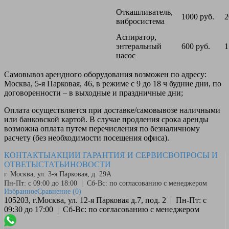
Откашливатель,
1000 руб.
2
вибросистема
Аспиратор,
энтеральный
600 руб.
1
насос
Самовывоз
арендного оборудования возможен по адресу:
Москва, 5-я Парковая, 46, в режиме с 9 до 18 ч будние дни, по
договоренности – в выходные и праздничные дни;
Оплата
осуществляется при доставке/самовывозе наличными
или банковской картой. В случае продления срока аренды
возможна оплата путем перечисления по безналичному
расчету (без необходимости посещения офиса).
КОНТАКТЫ
АКЦИИ
ГАРАНТИЯ И СЕРВИС
ВОПРОСЫ И
ОТВЕТЫ
СТАТЬИ
НОВОСТИ
г. Москва, ул. 3-я Парковая, д. 29А
Пн-Пт: с 09:00 до 18:00 | Сб-Вс: по согласованию с менеджером
Избранное
Сравнение
(0)
105203, г.Москва, ул. 12-я Парковая д.7, под. 2 | Пн-Пт: с
09:30 до 17:00 | Сб-Вс: по согласованию с менеджером