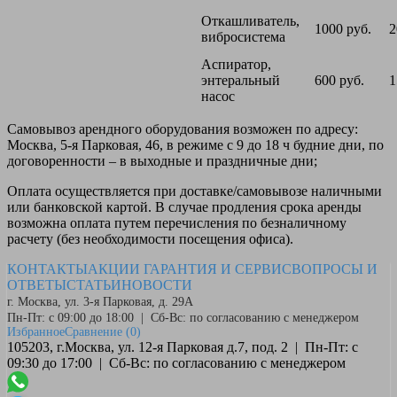
Откашливатель,
1000 руб.
2
вибросистема
Аспиратор,
энтеральный
600 руб.
1
насос
Самовывоз
арендного оборудования возможен по адресу:
Москва, 5-я Парковая, 46, в режиме с 9 до 18 ч будние дни, по
договоренности – в выходные и праздничные дни;
Оплата
осуществляется при доставке/самовывозе наличными
или банковской картой. В случае продления срока аренды
возможна оплата путем перечисления по безналичному
расчету (без необходимости посещения офиса).
КОНТАКТЫ
АКЦИИ
ГАРАНТИЯ И СЕРВИС
ВОПРОСЫ И
ОТВЕТЫ
СТАТЬИ
НОВОСТИ
г. Москва, ул. 3-я Парковая, д. 29А
Пн-Пт: с 09:00 до 18:00 | Сб-Вс: по согласованию с менеджером
Избранное
Сравнение
(0)
105203, г.Москва, ул. 12-я Парковая д.7, под. 2 | Пн-Пт: с
09:30 до 17:00 | Сб-Вс: по согласованию с менеджером