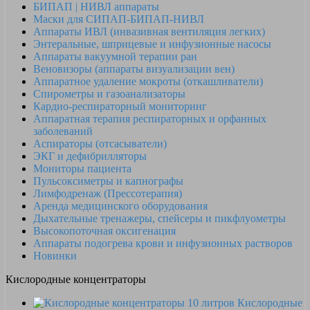
БИПАП | НИВЛ аппараты
Маски для СИПАП-БИПАП-НИВЛ
Аппараты ИВЛ (инвазивная вентиляция легких)
Энтеральные, шприцевые и инфузионные насосы
Аппараты вакуумной терапии ран
Веновизоры (аппараты визуализации вен)
Аппаратное удаление мокроты (откашливатели)
Спирометры и газоанализаторы
Кардио-респираторный мониторинг
Аппаратная терапия респираторных и орфанных
заболеваний
Аспираторы (отсасыватели)
ЭКГ и дефибрилляторы
Мониторы пациента
Пульсоксиметры и капнографы
Лимфодренаж (Прессотерапия)
Аренда медицинского оборудования
Дыхательные тренажеры, спейсеры и пикфлуометры
Высокопоточная оксигенация
Аппараты подогрева крови и инфузионных растворов
Новинки
Кислородные концентраторы
Кислородные