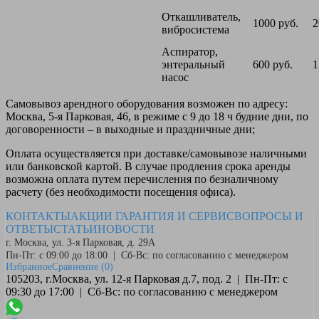
Откашливатель,
1000 руб.
2
вибросистема
Аспиратор,
энтеральный
600 руб.
1
насос
Самовывоз
арендного оборудования возможен по адресу:
Москва, 5-я Парковая, 46, в режиме с 9 до 18 ч будние дни, по
договоренности – в выходные и праздничные дни;
Оплата
осуществляется при доставке/самовывозе наличными
или банковской картой. В случае продления срока аренды
возможна оплата путем перечисления по безналичному
расчету (без необходимости посещения офиса).
КОНТАКТЫ
АКЦИИ
ГАРАНТИЯ И СЕРВИС
ВОПРОСЫ И
ОТВЕТЫ
СТАТЬИ
НОВОСТИ
г. Москва, ул. 3-я Парковая, д. 29А
Пн-Пт: с 09:00 до 18:00 | Сб-Вс: по согласованию с менеджером
Избранное
Сравнение
(0)
105203, г.Москва, ул. 12-я Парковая д.7, под. 2 | Пн-Пт: с
09:30 до 17:00 | Сб-Вс: по согласованию с менеджером