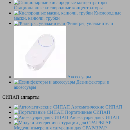
Стационарные кислородные концентраторы
Кислородные
маски, канюли, трубки
Фильтры, увлажнители
Аксессуары
Дезинфекторы и
аксессуары
СИПАП аппараты
Автоматические СИПАП
Портативные СИПАП
Аксессуары для СИПАП
Модули измерения сатурации для CPAP/BPAP