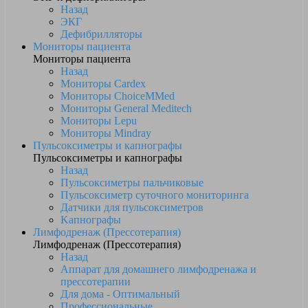
Назад
ЭКГ
Дефибрилляторы
Мониторы пациента
Мониторы пациента
Назад
Мониторы Cardex
Мониторы ChoiceMMed
Мониторы General Meditech
Мониторы Lepu
Мониторы Mindray
Пульсоксиметры и капнографы
Пульсоксиметры и капнографы
Назад
Пульсоксиметры пальчиковые
Пульсоксиметр суточного мониторинга
Датчики для пульсоксиметров
Kапнографы
Лимфодренаж (Прессотерапия)
Лимфодренаж (Прессотерапия)
Назад
Аппарат для домашнего лимфодренажа и
прессотерапии
Для дома - Оптимальный
Профессиональные