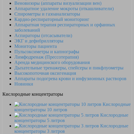
Веновизоры (аппараты визуализации вен)
Аппаратное удаление мокроты (откашливатели)
Спирометры и газоанализаторы
Кардио-респираторный мониторинг
Аппаратная терапия респираторных и орфанных
заболеваний
Аспираторы (отсасыватели)
ЭКГ и дефибрилляторы
Мониторы пациента
Пульсоксиметры и капнографы
Лимфодренаж (Прессотерапия)
Аренда медицинского оборудования
Дыхательные тренажеры, спейсеры и пикфлуометры
Высокопоточная оксигенация
Аппараты подогрева крови и инфузионных растворов
Новинки
Кислородные концентраторы
Кислородные
концентраторы 10 литров
Кислородные
концентраторы 5 литров
Кислородные
концентраторы 3 литров