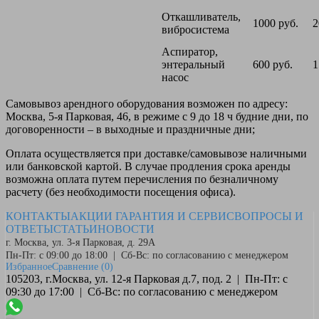
Откашливатель,
1000 руб.
2
вибросистема
Аспиратор,
энтеральный
600 руб.
1
насос
Самовывоз
арендного оборудования возможен по адресу:
Москва, 5-я Парковая, 46, в режиме с 9 до 18 ч будние дни, по
договоренности – в выходные и праздничные дни;
Оплата
осуществляется при доставке/самовывозе наличными
или банковской картой. В случае продления срока аренды
возможна оплата путем перечисления по безналичному
расчету (без необходимости посещения офиса).
КОНТАКТЫ
АКЦИИ
ГАРАНТИЯ И СЕРВИС
ВОПРОСЫ И
ОТВЕТЫ
СТАТЬИ
НОВОСТИ
г. Москва, ул. 3-я Парковая, д. 29А
Пн-Пт: с 09:00 до 18:00 | Сб-Вс: по согласованию с менеджером
Избранное
Сравнение
(0)
105203, г.Москва, ул. 12-я Парковая д.7, под. 2 | Пн-Пт: с
09:30 до 17:00 | Сб-Вс: по согласованию с менеджером