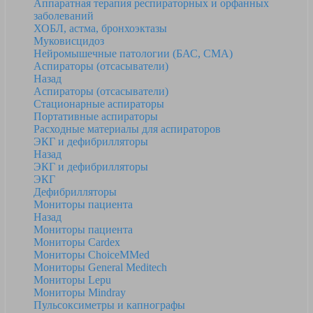
Аппаратная терапия респираторных и орфанных
заболеваний
ХОБЛ, астма, бронхоэктазы
Муковисцидоз
Нейромышечные патологии (БАС, СМА)
Аспираторы (отсасыватели)
Назад
Аспираторы (отсасыватели)
Стационарные аспираторы
Портативные аспираторы
Расходные материалы для аспираторов
ЭКГ и дефибрилляторы
Назад
ЭКГ и дефибрилляторы
ЭКГ
Дефибрилляторы
Мониторы пациента
Назад
Мониторы пациента
Мониторы Cardex
Мониторы ChoiceMMed
Мониторы General Meditech
Мониторы Lepu
Мониторы Mindray
Пульсоксиметры и капнографы