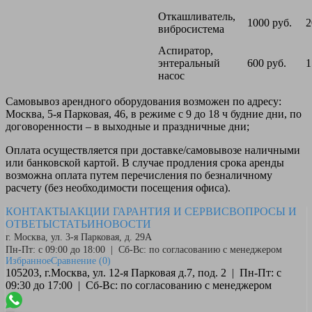
Откашливатель,
1000 руб.
2
вибросистема
Аспиратор,
энтеральный
600 руб.
1
насос
Самовывоз
арендного оборудования возможен по адресу:
Москва, 5-я Парковая, 46, в режиме с 9 до 18 ч будние дни, по
договоренности – в выходные и праздничные дни;
Оплата
осуществляется при доставке/самовывозе наличными
или банковской картой. В случае продления срока аренды
возможна оплата путем перечисления по безналичному
расчету (без необходимости посещения офиса).
КОНТАКТЫ
АКЦИИ
ГАРАНТИЯ И СЕРВИС
ВОПРОСЫ И
ОТВЕТЫ
СТАТЬИ
НОВОСТИ
г. Москва, ул. 3-я Парковая, д. 29А
Пн-Пт: с 09:00 до 18:00 | Сб-Вс: по согласованию с менеджером
Избранное
Сравнение
(0)
105203, г.Москва, ул. 12-я Парковая д.7, под. 2 | Пн-Пт: с
09:30 до 17:00 | Сб-Вс: по согласованию с менеджером