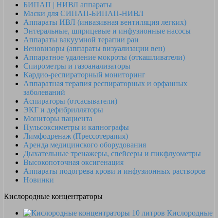
БИПАП | НИВЛ аппараты
Маски для СИПАП-БИПАП-НИВЛ
Аппараты ИВЛ (инвазивная вентиляция легких)
Энтеральные, шприцевые и инфузионные насосы
Аппараты вакуумной терапии ран
Веновизоры (аппараты визуализации вен)
Аппаратное удаление мокроты (откашливатели)
Спирометры и газоанализаторы
Кардио-респираторный мониторинг
Аппаратная терапия респираторных и орфанных
заболеваний
Аспираторы (отсасыватели)
ЭКГ и дефибрилляторы
Мониторы пациента
Пульсоксиметры и капнографы
Лимфодренаж (Прессотерапия)
Аренда медицинского оборудования
Дыхательные тренажеры, спейсеры и пикфлуометры
Высокопоточная оксигенация
Аппараты подогрева крови и инфузионных растворов
Новинки
Кислородные концентраторы
Кислородные