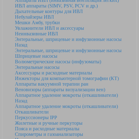
Аппараты ИВЛ (инвазивная вентиляция легких)
ИВЛ аппараты (SIMV, PSV, PCV и др.)
Дыхательные контуры для ИВЛ
Небулайзеры ИВЛ
Мешки Амбу, трубки
Увлажнители ИВЛ и аксессуары
Неинвазивные ИВЛ
Энтеральные, шприцевые и инфузионные насосы
Назад
Энтеральные, шприцевые и инфузионные насосы
Шприцевые насосы
Волюметрические насосы (инфузоматы)
Энтеральные насосы
Аксессуары и расходные материалы
Инжекторы для компьютерной томографии (КТ)
Аппараты вакуумной терапии ран
Веновизоры (аппараты визуализации вен)
Аппаратное удаление мокроты (откашливатели)
Назад
Аппаратное удаление мокроты (откашливатели)
Откашливатели
Перкуссионеры IPP
Жилетные и ручные перкуторы
Пояса и расходные материалы
Спирометры и газоанализаторы