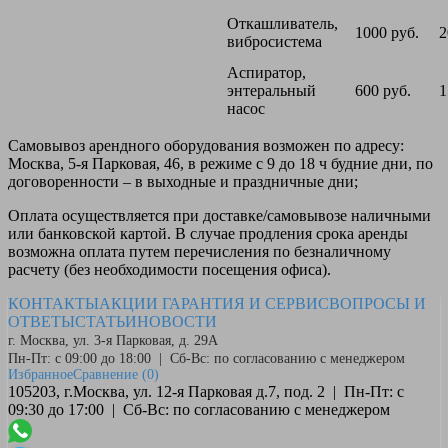
Откашливатель,
1000 руб.
2
вибросистема
Аспиратор,
энтеральный
600 руб.
1
насос
Самовывоз
арендного оборудования возможен по адресу:
Москва, 5-я Парковая, 46, в режиме с 9 до 18 ч будние дни, по
договоренности – в выходные и праздничные дни;
Оплата
осуществляется при доставке/самовывозе наличными
или банковской картой. В случае продления срока аренды
возможна оплата путем перечисления по безналичному
расчету (без необходимости посещения офиса).
КОНТАКТЫ
АКЦИИ
ГАРАНТИЯ И СЕРВИС
ВОПРОСЫ И
ОТВЕТЫ
СТАТЬИ
НОВОСТИ
г. Москва, ул. 3-я Парковая, д. 29А
Пн-Пт: с 09:00 до 18:00 | Сб-Вс: по согласованию с менеджером
Избранное
Сравнение
(0)
105203, г.Москва, ул. 12-я Парковая д.7, под. 2 | Пн-Пт: с
09:30 до 17:00 | Сб-Вс: по согласованию с менеджером