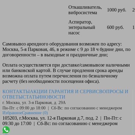
Откашливатель,
1000 руб.
2
вибросистема
Аспиратор,
энтеральный
600 руб.
1
насос
Самовывоз
арендного оборудования возможен по адресу:
Москва, 5-я Парковая, 46, в режиме с 9 до 18 ч будние дни, по
договоренности – в выходные и праздничные дни;
Оплата
осуществляется при доставке/самовывозе наличными
или банковской картой. В случае продления срока аренды
возможна оплата путем перечисления по безналичному
расчету (без необходимости посещения офиса).
КОНТАКТЫ
АКЦИИ
ГАРАНТИЯ И СЕРВИС
ВОПРОСЫ И
ОТВЕТЫ
СТАТЬИ
НОВОСТИ
г. Москва, ул. 3-я Парковая, д. 29А
Пн-Пт: с 09:00 до 18:00 | Сб-Вс: по согласованию с менеджером
Избранное
Сравнение
(0)
105203, г.Москва, ул. 12-я Парковая д.7, под. 2 | Пн-Пт: с
09:30 до 17:00 | Сб-Вс: по согласованию с менеджером