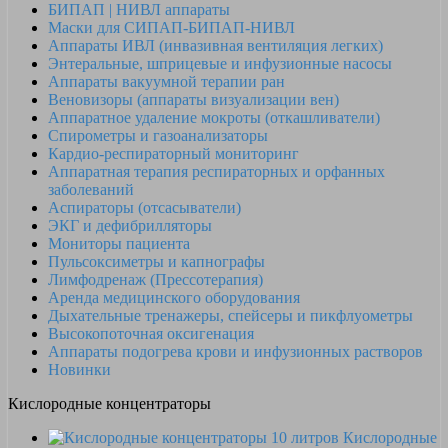
БИПАП | НИВЛ аппараты
Маски для СИПАП-БИПАП-НИВЛ
Аппараты ИВЛ (инвазивная вентиляция легких)
Энтеральные, шприцевые и инфузионные насосы
Аппараты вакуумной терапии ран
Веновизоры (аппараты визуализации вен)
Аппаратное удаление мокроты (откашливатели)
Спирометры и газоанализаторы
Кардио-респираторный мониторинг
Аппаратная терапия респираторных и орфанных
заболеваний
Аспираторы (отсасыватели)
ЭКГ и дефибрилляторы
Мониторы пациента
Пульсоксиметры и капнографы
Лимфодренаж (Прессотерапия)
Аренда медицинского оборудования
Дыхательные тренажеры, спейсеры и пикфлуометры
Высокопоточная оксигенация
Аппараты подогрева крови и инфузионных растворов
Новинки
Кислородные концентраторы
Кислородные