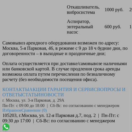
Откашливатель,
1000 руб.
2
вибросистема
Аспиратор,
энтеральный
600 руб.
1
насос
Самовывоз
арендного оборудования возможен по адресу:
Москва, 5-я Парковая, 46, в режиме с 9 до 18 ч будние дни, по
договоренности – в выходные и праздничные дни;
Оплата
осуществляется при доставке/самовывозе наличными
или банковской картой. В случае продления срока аренды
возможна оплата путем перечисления по безналичному
расчету (без необходимости посещения офиса).
КОНТАКТЫ
АКЦИИ
ГАРАНТИЯ И СЕРВИС
ВОПРОСЫ И
ОТВЕТЫ
СТАТЬИ
НОВОСТИ
г. Москва, ул. 3-я Парковая, д. 29А
Пн-Пт: с 09:00 до 18:00 | Сб-Вс: по согласованию с менеджером
Избранное
Сравнение
(0)
105203, г.Москва, ул. 12-я Парковая д.7, под. 2 | Пн-Пт: с
09:30 до 17:00 | Сб-Вс: по согласованию с менеджером