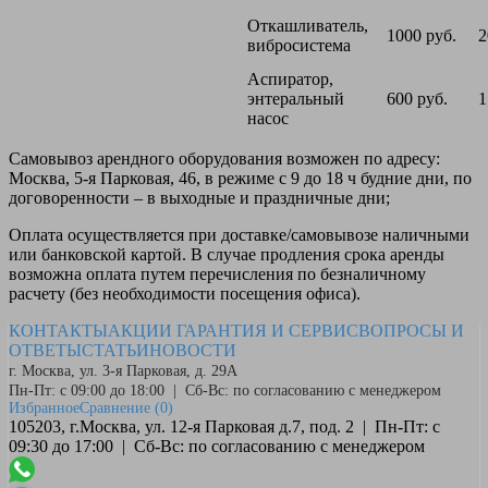
Откашливатель,
1000 руб.
2
вибросистема
Аспиратор,
энтеральный
600 руб.
1
насос
Самовывоз
арендного оборудования возможен по адресу:
Москва, 5-я Парковая, 46, в режиме с 9 до 18 ч будние дни, по
договоренности – в выходные и праздничные дни;
Оплата
осуществляется при доставке/самовывозе наличными
или банковской картой. В случае продления срока аренды
возможна оплата путем перечисления по безналичному
расчету (без необходимости посещения офиса).
КОНТАКТЫ
АКЦИИ
ГАРАНТИЯ И СЕРВИС
ВОПРОСЫ И
ОТВЕТЫ
СТАТЬИ
НОВОСТИ
г. Москва, ул. 3-я Парковая, д. 29А
Пн-Пт: с 09:00 до 18:00 | Сб-Вс: по согласованию с менеджером
Избранное
Сравнение
(0)
105203, г.Москва, ул. 12-я Парковая д.7, под. 2 | Пн-Пт: с
09:30 до 17:00 | Сб-Вс: по согласованию с менеджером