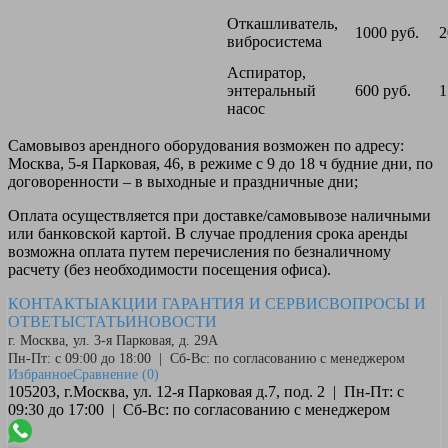
Откашливатель,
1000 руб.
2
вибросистема
Аспиратор,
энтеральный
600 руб.
1
насос
Самовывоз
арендного оборудования возможен по адресу:
Москва, 5-я Парковая, 46, в режиме с 9 до 18 ч будние дни, по
договоренности – в выходные и праздничные дни;
Оплата
осуществляется при доставке/самовывозе наличными
или банковской картой. В случае продления срока аренды
возможна оплата путем перечисления по безналичному
расчету (без необходимости посещения офиса).
КОНТАКТЫ
АКЦИИ
ГАРАНТИЯ И СЕРВИС
ВОПРОСЫ И
ОТВЕТЫ
СТАТЬИ
НОВОСТИ
г. Москва, ул. 3-я Парковая, д. 29А
Пн-Пт: с 09:00 до 18:00 | Сб-Вс: по согласованию с менеджером
Избранное
Сравнение
(0)
105203, г.Москва, ул. 12-я Парковая д.7, под. 2 | Пн-Пт: с
09:30 до 17:00 | Сб-Вс: по согласованию с менеджером