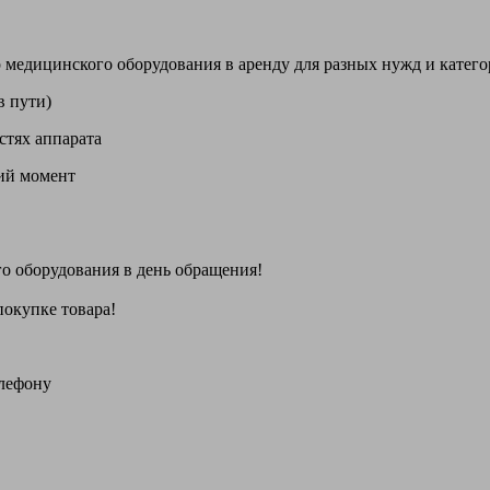
цинского оборудования в аренду для разных нужд и категори
в пути)
стях аппарата
щий момент
го оборудования
в день обращения
!
покупке товара!
елефону