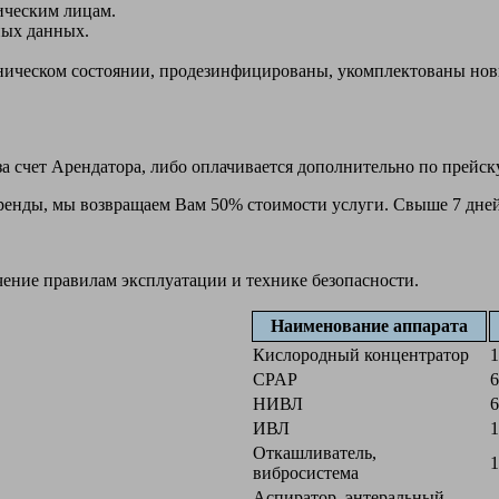
ическим лицам.
ных данных.
ехническом состоянии, продезинфицированы, укомплектованы н
а счет Арендатора, либо оплачивается дополнительно по прейск
 аренды, мы возвращаем Вам 50% стоимости услуги. Свыше 7 дней
чение правилам эксплуатации и технике безопасности.
Наименование аппарата
Кислородный концентратор
1
CPAP
6
НИВЛ
6
ИВЛ
1
Откашливатель,
1
вибросистема
Аспиратор, энтеральный