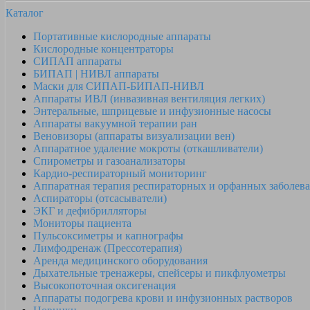
Каталог
Портативные кислородные аппараты
Кислородные концентраторы
СИПАП аппараты
БИПАП | НИВЛ аппараты
Маски для СИПАП-БИПАП-НИВЛ
Аппараты ИВЛ (инвазивная вентиляция легких)
Энтеральные, шприцевые и инфузионные насосы
Аппараты вакуумной терапии ран
Веновизоры (аппараты визуализации вен)
Аппаратное удаление мокроты (откашливатели)
Спирометры и газоанализаторы
Кардио-респираторный мониторинг
Аппаратная терапия респираторных и орфанных заболев
Аспираторы (отсасыватели)
ЭКГ и дефибрилляторы
Мониторы пациента
Пульсоксиметры и капнографы
Лимфодренаж (Прессотерапия)
Аренда медицинского оборудования
Дыхательные тренажеры, спейсеры и пикфлуометры
Высокопоточная оксигенация
Аппараты подогрева крови и инфузионных растворов