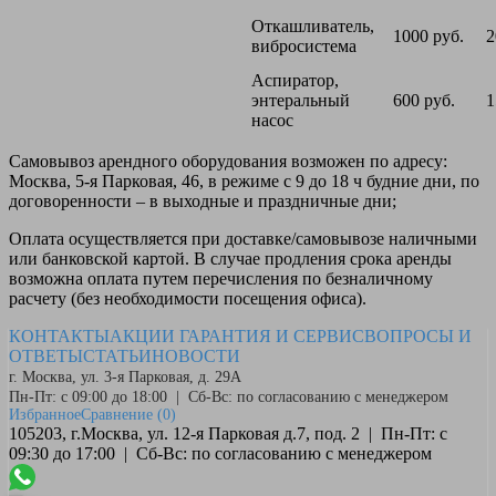
Откашливатель,
1000 руб.
2
вибросистема
Аспиратор,
энтеральный
600 руб.
1
насос
Самовывоз
арендного оборудования возможен по адресу:
Москва, 5-я Парковая, 46, в режиме с 9 до 18 ч будние дни, по
договоренности – в выходные и праздничные дни;
Оплата
осуществляется при доставке/самовывозе наличными
или банковской картой. В случае продления срока аренды
возможна оплата путем перечисления по безналичному
расчету (без необходимости посещения офиса).
КОНТАКТЫ
АКЦИИ
ГАРАНТИЯ И СЕРВИС
ВОПРОСЫ И
ОТВЕТЫ
СТАТЬИ
НОВОСТИ
г. Москва, ул. 3-я Парковая, д. 29А
Пн-Пт: с 09:00 до 18:00 | Сб-Вс: по согласованию с менеджером
Избранное
Сравнение
(0)
105203, г.Москва, ул. 12-я Парковая д.7, под. 2 | Пн-Пт: с
09:30 до 17:00 | Сб-Вс: по согласованию с менеджером