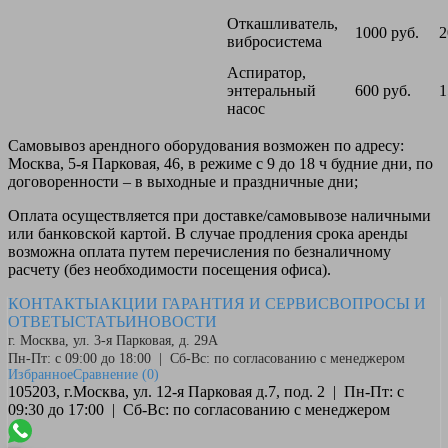
Откашливатель,
1000 руб.
2
вибросистема
Аспиратор,
энтеральный
600 руб.
1
насос
Самовывоз
арендного оборудования возможен по адресу:
Москва, 5-я Парковая, 46, в режиме с 9 до 18 ч будние дни, по
договоренности – в выходные и праздничные дни;
Оплата
осуществляется при доставке/самовывозе наличными
или банковской картой. В случае продления срока аренды
возможна оплата путем перечисления по безналичному
расчету (без необходимости посещения офиса).
КОНТАКТЫ
АКЦИИ
ГАРАНТИЯ И СЕРВИС
ВОПРОСЫ И
ОТВЕТЫ
СТАТЬИ
НОВОСТИ
г. Москва, ул. 3-я Парковая, д. 29А
Пн-Пт: с 09:00 до 18:00 | Сб-Вс: по согласованию с менеджером
Избранное
Сравнение
(0)
105203, г.Москва, ул. 12-я Парковая д.7, под. 2 | Пн-Пт: с
09:30 до 17:00 | Сб-Вс: по согласованию с менеджером