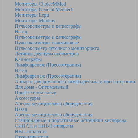
Мониторы ChoiceMMed
Мониторы General Meditech
Мониторы Lepu
Мониторы Mindray
Пульсоксиметры и капнографы
Назад
Пульсоксиметры и капнографы
Пульсоксиметры пальчиковые
Пульсоксиметр суточного мониторинга
Датчики для пульсоксиметров
Kапнографы
Лимфодренаж (Прессотерапия)
Назад
Лимфодренаж (Прессотерапия)
Аппарат для домашнего лимфодренажа и прессотерапии
Для дома - Оптимальный
Профессиональные
Аксессуары
Аренда медицинского оборудования
Назад
Аренда медицинского оборудования
Стационарные и портативные источники кислорода
СИПАП и НИВЛ аппараты
ИВЛ-аппараты
Откашливатели