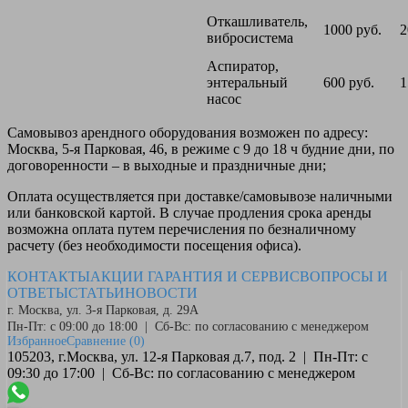
Откашливатель,
1000 руб.
2
вибросистема
Аспиратор,
энтеральный
600 руб.
1
насос
Самовывоз
арендного оборудования возможен по адресу:
Москва, 5-я Парковая, 46, в режиме с 9 до 18 ч будние дни, по
договоренности – в выходные и праздничные дни;
Оплата
осуществляется при доставке/самовывозе наличными
или банковской картой. В случае продления срока аренды
возможна оплата путем перечисления по безналичному
расчету (без необходимости посещения офиса).
КОНТАКТЫ
АКЦИИ
ГАРАНТИЯ И СЕРВИС
ВОПРОСЫ И
ОТВЕТЫ
СТАТЬИ
НОВОСТИ
г. Москва, ул. 3-я Парковая, д. 29А
Пн-Пт: с 09:00 до 18:00 | Сб-Вс: по согласованию с менеджером
Избранное
Сравнение
(0)
105203, г.Москва, ул. 12-я Парковая д.7, под. 2 | Пн-Пт: с
09:30 до 17:00 | Сб-Вс: по согласованию с менеджером