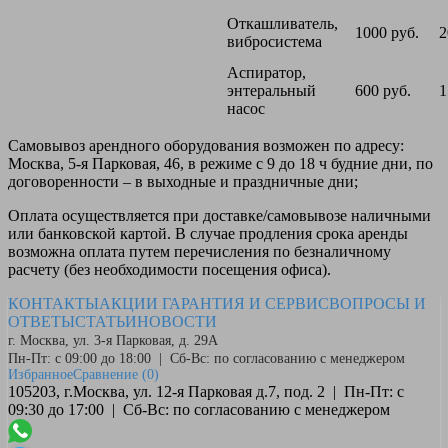
Откашливатель,
1000 руб.
2
вибросистема
Аспиратор,
энтеральный
600 руб.
1
насос
Самовывоз
арендного оборудования возможен по адресу:
Москва, 5-я Парковая, 46, в режиме с 9 до 18 ч будние дни, по
договоренности – в выходные и праздничные дни;
Оплата
осуществляется при доставке/самовывозе наличными
или банковской картой. В случае продления срока аренды
возможна оплата путем перечисления по безналичному
расчету (без необходимости посещения офиса).
КОНТАКТЫ
АКЦИИ
ГАРАНТИЯ И СЕРВИС
ВОПРОСЫ И
ОТВЕТЫ
СТАТЬИ
НОВОСТИ
г. Москва, ул. 3-я Парковая, д. 29А
Пн-Пт: с 09:00 до 18:00 | Сб-Вс: по согласованию с менеджером
Избранное
Сравнение
(0)
105203, г.Москва, ул. 12-я Парковая д.7, под. 2 | Пн-Пт: с
09:30 до 17:00 | Сб-Вс: по согласованию с менеджером