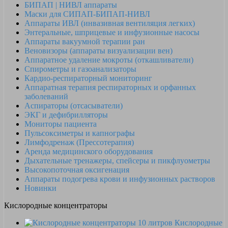
БИПАП | НИВЛ аппараты
Маски для СИПАП-БИПАП-НИВЛ
Аппараты ИВЛ (инвазивная вентиляция легких)
Энтеральные, шприцевые и инфузионные насосы
Аппараты вакуумной терапии ран
Веновизоры (аппараты визуализации вен)
Аппаратное удаление мокроты (откашливатели)
Спирометры и газоанализаторы
Кардио-респираторный мониторинг
Аппаратная терапия респираторных и орфанных
заболеваний
Аспираторы (отсасыватели)
ЭКГ и дефибрилляторы
Мониторы пациента
Пульсоксиметры и капнографы
Лимфодренаж (Прессотерапия)
Аренда медицинского оборудования
Дыхательные тренажеры, спейсеры и пикфлуометры
Высокопоточная оксигенация
Аппараты подогрева крови и инфузионных растворов
Новинки
Кислородные концентраторы
Кислородные